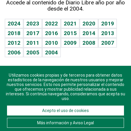
Accede al contenido de Diario Libre año por año
desde el 2004.
Diario de nutrición
BRV
Mundo gamer
RSS
Vida y familia
TBT Deportivo
Guía del dinero
Horóscopos
2024
2023
2022
2021
2020
2019
Eñe
2018
2017
2016
2015
2014
2013
Crucigramas
2012
2011
2010
2009
2008
2007
Celebrando la vida
2006
2005
2004
Sin complejos
En pocas palabras
Utilizamos cookies propias y de terceros para obtener datos
Descarga nuestras aplicaciones para Android, iOS y
Escuchando al corazón
estadísticos de la navegación de nuestros usuarios y mejorar
sistema Huawei.
nuestros servicios. Esto nos permite personalizar el contenido
que ofrecemos y mostrar publicidad relacionada a sus
Economía Personal
intereses. Si continúa navegando, consideramos que acepta su
uso.
Consulta Libre
Acepto el uso de cookies
© 2021 Diario Libre, todos los derechos reservados.
Consulta el
Aviso Legal
. Ponte en
Contacto
con
Más información y Aviso Legal
nosotros y conoce más sobre Diario Libre