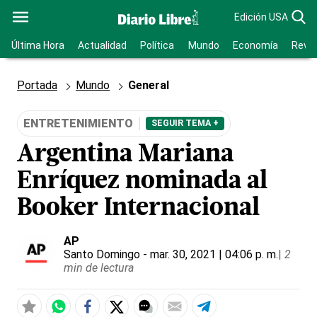
Edición USA
Última Hora
Actualidad
Política
Mundo
Economía
Revis
Portada
Mundo
General
ENTRETENIMIENTO
SEGUIR TEMA +
Argentina Mariana
Enríquez nominada al
Booker Internacional
AP
Santo Domingo
- mar. 30, 2021 | 04:06 p. m.
|
2
min de lectura