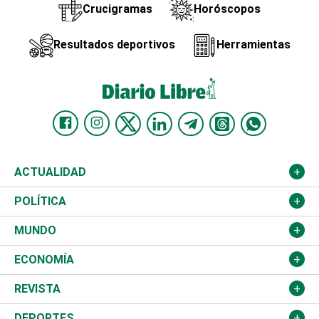
Crucigramas
Horóscopos
Resultados deportivos
Herramientas
ACTUALIDAD
Nacional
POLÍTICA
Ciudad
Partidos
MUNDO
Educación
JCE
Estados Unidos
ECONOMÍA
Salud
TSE
América Latina
Finanzas
REVISTA
Justicia
Congreso Nacional
Haití
Turismo
Música
DEPORTES