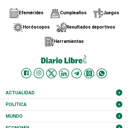
Efemérides
Cumpleaños
Juegos
Horóscopos
Resultados deportivos
Herramientas
ACTUALIDAD
Nacional
POLÍTICA
Ciudad
Partidos
MUNDO
Educación
JCE
Estados Unidos
ECONOMÍA