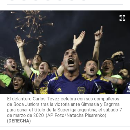
El delantero Carlos Tevez celebra con sus compañeros
de Boca Juniors tras la victoria ante Gimnasia y Esgrima
para ganar el título de la Superliga argentina, el sábado 7
de marzo de 2020. (AP Foto/Natacha Pisarenko)
(
DERECHA
)