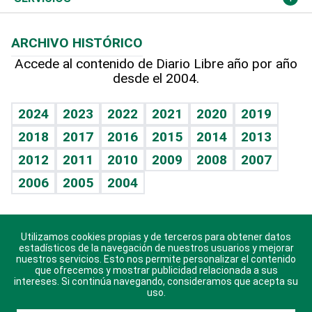
Macroeconomía
Mi mascota
Resultados deportivos
Columnistas
Planeta
Efemérides
ARCHIVO HISTÓRICO
Hablando con el pediatra
Línea de hit
Lecturas
Hecho en casa
Cumpleaños
Accede al contenido de Diario Libre año por año
desde el 2004.
Diario de nutrición
BRV
Más firmas
Mundo gamer
RSS
Vida y familia
TBT Deportivo
Guía del dinero
Horóscopos
2024
2023
2022
2021
2020
2019
Eñe
2018
2017
2016
2015
2014
2013
Juegos
2012
2011
2010
2009
2008
2007
Celebrando la vida
2006
2005
2004
Sin complejos
En pocas palabras
Utilizamos cookies propias y de terceros para obtener datos
Descarga nuestras aplicaciones para Android, iOS y
Escuchando al corazón
estadísticos de la navegación de nuestros usuarios y mejorar
sistema Huawei.
nuestros servicios. Esto nos permite personalizar el contenido
que ofrecemos y mostrar publicidad relacionada a sus
Economía Personal
intereses. Si continúa navegando, consideramos que acepta su
uso.
Consulta Libre