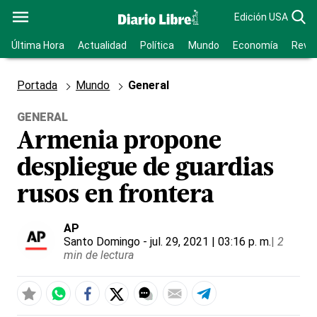
Edición USA
Última Hora
Actualidad
Política
Mundo
Economía
Revis
Portada
Mundo
General
GENERAL
Armenia propone
despliegue de guardias
rusos en frontera
AP
Santo Domingo
- jul. 29, 2021 | 03:16 p. m.
|
2
min de lectura