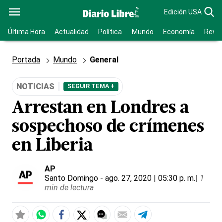
Edición USA
Última Hora
Actualidad
Política
Mundo
Economía
Revis
Portada
Mundo
General
NOTICIAS
SEGUIR TEMA +
Arrestan en Londres a
sospechoso de crímenes
en Liberia
AP
Santo Domingo
- ago. 27, 2020 | 05:30 p. m.
|
1
min de lectura