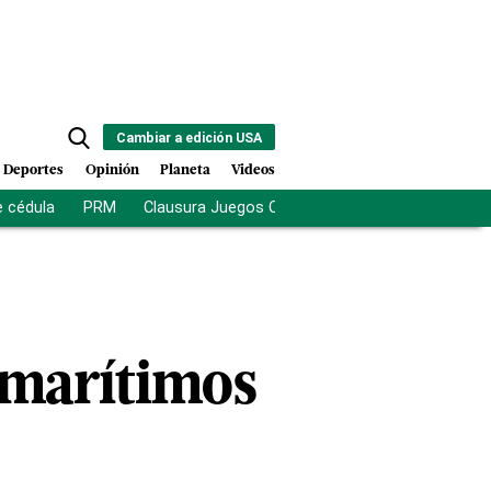
Cambiar a edición USA
Deportes
Opinión
Planeta
Videos
e cédula
PRM
Clausura Juegos Centroamericanos
De la Es
 marítimos