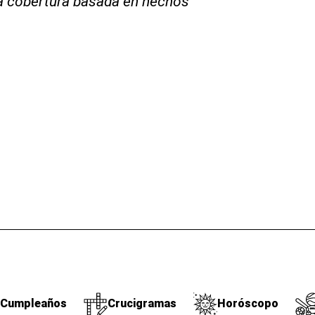
la cobertura basada en hechos
Cumpleaños
Crucigramas
Horóscopo