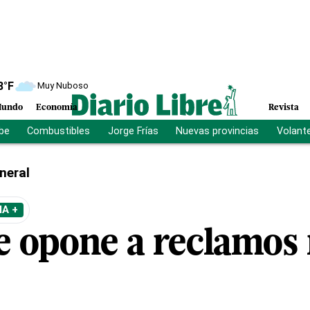
8
°F
Muy Nuboso
undo
Economía
Revista
ibe
Combustibles
Jorge Frías
Nuevas provincias
Volant
neral
A +
 opone a reclamos