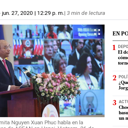
-
jun. 27, 2020 | 12:29 p. m.
|
3 min de lectura
EN P
DEP
El d
cómo
torn
POLÍ
¿Qué
Jorg
ACT
Choq
basu
un m
amita Nguyen Xuan Phuc habla en la