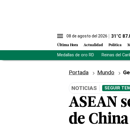
31
°C
87.
08 de agosto del 2026
Última Hora
Actualidad
Política
M
Medallas de oro RD
Reinas del Car
Portada
Mundo
Ge
NOTICIAS
SEGUIR TEM
ASEAN se
de China