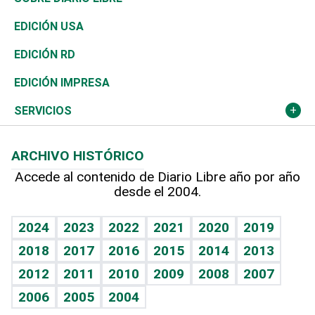
Reportajes
África
Vivienda
Buena Vida
Ciclismo
En Directo
Tecnología
Economía
EDICIÓN USA
Ocenanía
Telecom.
Sociales
Tenis
El Espía
Historia
Revista
EDICIÓN RD
Caribe
Global y variable
Novedades
Olimpismo
Noticiero Poteleche
Martes de tecnología
Deportes
EDICIÓN IMPRESA
Resto del mundo
Economía personal
Podcast Arte Libre
Más deportes
Columnistas
Cambio climático
Opinión
SERVICIOS
Macroeconomía
Mi mascota
Resultados deportivos
Lecturas
Planeta
Efemérides
ARCHIVO HISTÓRICO
Hablando con el pediatra
Línea de hit
Más firmas
Hecho en casa
Cumpleaños
Accede al contenido de Diario Libre año por año
desde el 2004.
Diario de nutrición
BRV
Mundo gamer
RSS
Vida y familia
TBT Deportivo
Guía del dinero
Horóscopos
2024
2023
2022
2021
2020
2019
Eñe
2018
2017
2016
2015
2014
2013
Crucigramas
2012
2011
2010
2009
2008
2007
Celebrando la vida
2006
2005
2004
Sin complejos