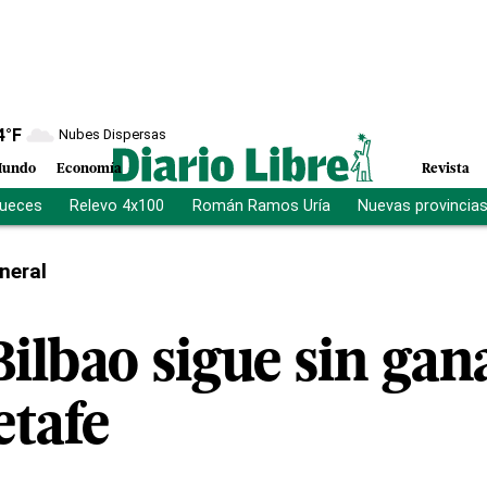
4
°F
Nubes Dispersas
undo
Economía
Revista
jueces
Relevo 4x100
Román Ramos Uría
Nuevas provincia
neral
Bilbao sigue sin ga
etafe