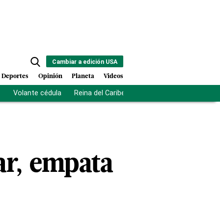
Cambiar a edición USA
Deportes
Opinión
Planeta
Videos
s
Volante cédula
Reina del Caribe
Clausura Juegos Centro
nar, empata