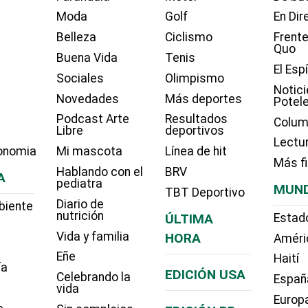
Moda
Golf
En Dir
Belleza
Ciclismo
Frente
Quo
Buena Vida
Tenis
El Esp
Sociales
Olimpismo
Notici
Novedades
Más deportes
Potel
Podcast Arte
Resultados
Colum
Libre
deportivos
Lectu
onomia
Mi mascota
Línea de hit
Más f
Hablando con el
BRV
A
pediatra
MUN
TBT Deportivo
Diario de
biente
nutrición
ÚLTIMA
Estad
Vida y familia
HORA
Améri
Eñe
Haití
ía
EDICIÓN USA
Celebrando la
Españ
vida
Europ