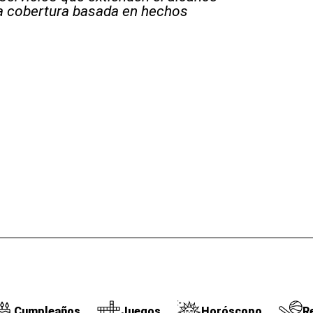
la cobertura basada en hechos
Cumpleaños
Juegos
Horóscopo
R