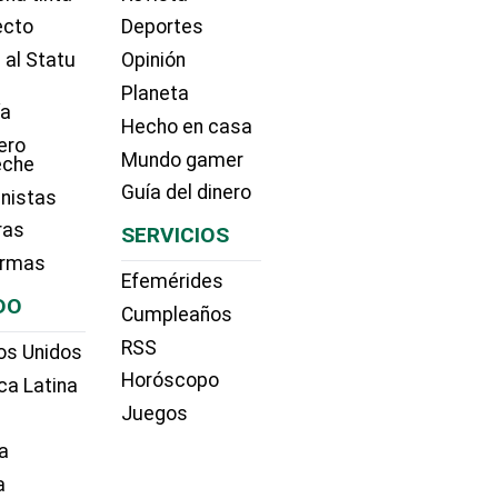
ecto
Deportes
 al Statu
Opinión
Planeta
ía
Hecho en casa
ero
Mundo gamer
eche
Guía del dinero
nistas
ras
SERVICIOS
irmas
Efemérides
DO
Cumpleaños
RSS
os Unidos
Horóscopo
ca Latina
Juegos
a
a