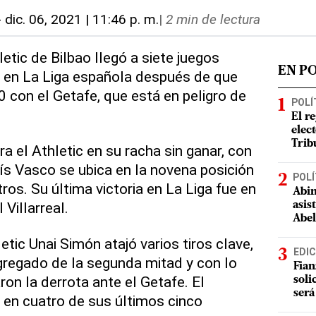
-
dic. 06, 2021 | 11:46 p. m.
|
2 min de lectura
tic de Bilbao llegó a siete juegos
EN P
r en La Liga española después de que
0 con el Getafe, que está en peligro de
POLÍ
El r
elect
Trib
a el Athletic en su racha sin ganar, con
aís Vasco se ubica en la novena posición
POLÍ
os. Su última victoria en La Liga fue en
Abin
 Villarreal.
asis
Abel
tic Unai Simón atajó varios tiros clave,
EDIC
gregado de la segunda mitad y con lo
Fian
aron la derrota ante el Getafe. El
soli
será
 en cuatro de sus últimos cinco