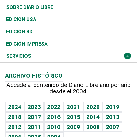
José Boquete
Asia
Consumo
Belleza
Golf
De buena tinta
Clima
Mundo
SOBRE DIARIO LIBRE
Reportajes
África
Vivienda
Buena Vida
Ciclismo
En Directo
Tecnología
Economía
EDICIÓN USA
Ocenanía
Telecom.
Sociales
Tenis
El Espía
Historia
Revista
EDICIÓN RD
Caribe
Global y variable
Novedades
Olimpismo
Noticiero Poteleche
Martes de tecnología
Deportes
EDICIÓN IMPRESA
Resto del mundo
Economía personal
Podcast Arte Libre
Más deportes
Columnistas
Cambio climático
Opinión
SERVICIOS
Macroeconomía
Mi mascota
Resultados deportivos
Lecturas
Planeta
Efemérides
ARCHIVO HISTÓRICO
Hablando con el pediatra
Línea de hit
Más firmas
Hecho en casa
Cumpleaños
Accede al contenido de Diario Libre año por año
desde el 2004.
Diario de nutrición
BRV
Mundo gamer
RSS
Vida y familia
TBT Deportivo
Guía del dinero
Horóscopos
2024
2023
2022
2021
2020
2019
Eñe
2018
2017
2016
2015
2014
2013
Crucigramas
2012
2011
2010
2009
2008
2007
Celebrando la vida