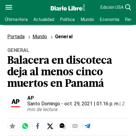
Edición USA
Última Hora
Actualidad
Política
Mundo
Economía
Revis
Portada
Mundo
General
GENERAL
Balacera en discoteca
deja al menos cinco
muertos en Panamá
AP
Santo Domingo
- oct. 29, 2021 | 01:16 p. m.
|
2
min de lectura