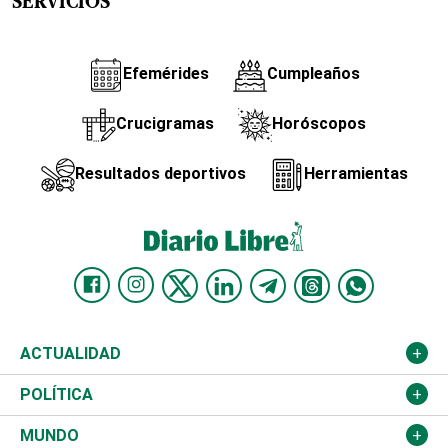
SERVICIOS
Efemérides
Cumpleaños
Crucigramas
Horóscopos
Resultados deportivos
Herramientas
ACTUALIDAD
Nacional
POLÍTICA
Ciudad
Partidos
MUNDO