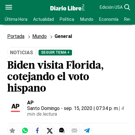
Edición USA
Última Hora
Actualidad
Política
Mundo
Economía
Revis
Portada
Mundo
General
NOTICIAS
SEGUIR TEMA +
Biden visita Florida,
cotejando el voto
hispano
AP
Santo Domingo
- sep. 15, 2020 | 07:34 p. m.
|
4
min de lectura