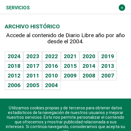
Resto del mundo
Economía personal
Podcast Arte Libre
Más deportes
Columnistas
Cambio climático
Opinión
SERVICIOS
Macroeconomía
Mi mascota
Resultados deportivos
Lecturas
Planeta
Efemérides
ARCHIVO HISTÓRICO
Hablando con el pediatra
Línea de hit
Más firmas
Hecho en casa
Cumpleaños
Accede al contenido de Diario Libre año por año
desde el 2004.
Diario de nutrición
BRV
Mundo gamer
RSS
Vida y familia
TBT Deportivo
Guía del dinero
Horóscopos
2024
2023
2022
2021
2020
2019
Eñe
2018
2017
2016
2015
2014
2013
Crucigramas
2012
2011
2010
2009
2008
2007
Celebrando la vida
2006
2005
2004
Sin complejos
En pocas palabras
Utilizamos cookies propias y de terceros para obtener datos
Descarga nuestras aplicaciones para Android, iOS y
Escuchando al corazón
estadísticos de la navegación de nuestros usuarios y mejorar
sistema Huawei.
nuestros servicios. Esto nos permite personalizar el contenido
que ofrecemos y mostrar publicidad relacionada a sus
Economía Personal
intereses. Si continúa navegando, consideramos que acepta su