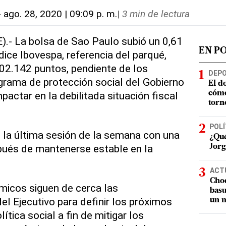
-
ago. 28, 2020 | 09:09 p. m.
|
3 min de lectura
).- La bolsa de Sao Paulo subió un 0,61
EN P
dice Ibovespa, referencia del parqué,
102.142 puntos, pendiente de los
DEP
grama de protección social del Gobierno
El d
pactar en la debilitada situación fiscal
cómo
torn
POLÍ
ó la última sesión de la semana con una
¿Qué
pués de mantenerse estable en la
Jorg
ACT
Choq
icos siguen de cerca las
basu
el Ejecutivo para definir los próximos
un m
ítica social a fin de mitigar los