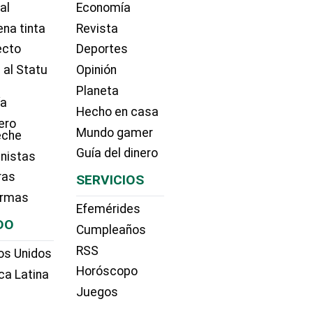
ial
Economía
na tinta
Revista
ecto
Deportes
 al Statu
Opinión
Planeta
ía
Hecho en casa
ero
Mundo gamer
eche
Guía del dinero
nistas
ras
SERVICIOS
irmas
Efemérides
DO
Cumpleaños
RSS
os Unidos
Horóscopo
ca Latina
Juegos