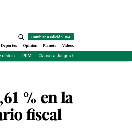
Cambiar a edición USA
Deportes
Opinión
Planeta
Videos
e cédula
PRM
Clausura Juegos Centroamericanos
De la Es
,61 % en la
io fiscal