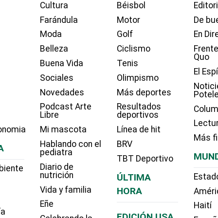
Cultura
Béisbol
Editor
Farándula
Motor
De bue
Moda
Golf
En Dir
Belleza
Ciclismo
Frente
Quo
Buena Vida
Tenis
El Esp
Sociales
Olimpismo
Notici
Novedades
Más deportes
Potel
Podcast Arte
Resultados
Colum
Libre
deportivos
Lectu
onomia
Mi mascota
Línea de hit
Más f
Hablando con el
BRV
A
pediatra
MUN
TBT Deportivo
Diario de
biente
nutrición
ÚLTIMA
Estad
Vida y familia
HORA
Améri
Eñe
Haití
ía
EDICIÓN USA