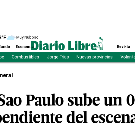
8
°F
Muy Nuboso
undo
Economía
Revista
ibe
Combustibles
Jorge Frías
Nuevas provincias
Volant
neral
Sao Paulo sube un 0
endiente del escenar