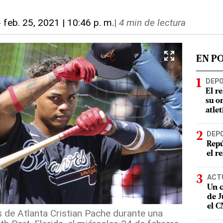
-
feb. 25, 2021 | 10:46 p. m.
|
4 min de lectura
EN P
DEP
El r
su o
atle
DEP
Repú
el r
ACT
Un c
de J
el 
s de Atlanta Cristian Pache durante una