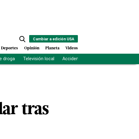
Cambiar a edición USA
Deportes
Opinión
Planeta
Videos
e droga
Televisión local
Accidente Los Ríos
Fuerza antipand
lar tras