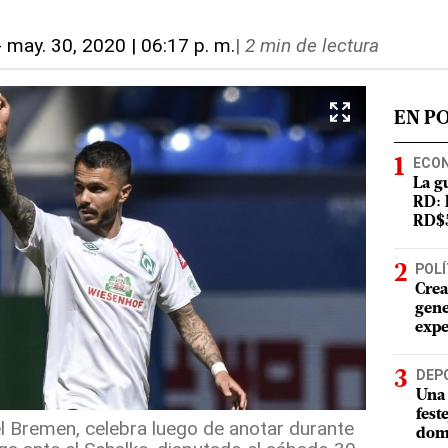
-
may. 30, 2020 | 06:17 p. m.
|
2 min de lectura
EN P
ECO
La g
RD: 
RD$5
POLÍ
Crea
gene
expe
DEP
Una 
fest
l Bremen, celebra luego de anotar durante
dom