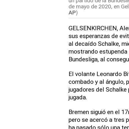
un partido de la Bundesl
de mayo de 2020, en Gel
AP
)
GELSENKIRCHEN, Alema
sus esperanzas de evit
al decaído Schalke, mi
mostrando estupenda f
Bundesliga, al conseguir
El volante Leonardo Bi
combado y al ángulo, pa
jugadores del Schalke 
jugada.
Bremen siguió en el 17
pero se acercó a tres p
ha pasado sólo una t