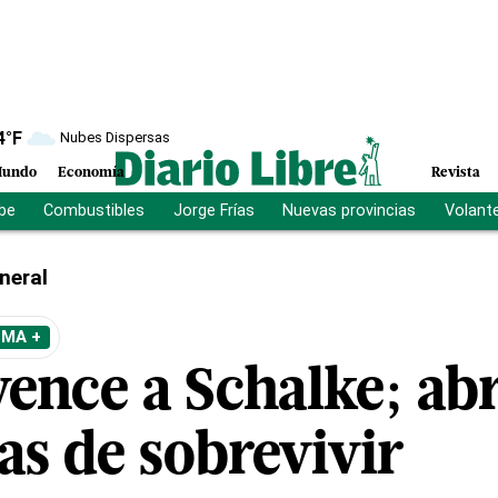
4
°F
Nubes Dispersas
undo
Economía
Revista
ibe
Combustibles
Jorge Frías
Nuevas provincias
Volant
neral
EMA +
ence a Schalke; abr
as de sobrevivir