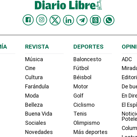
ÍA
REVISTA
DEPORTES
OPIN
Música
Baloncesto
ADC
Cine
Fútbol
Mirada
Cultura
Béisbol
Editor
Farándula
Motor
De bue
Moda
Golf
En Dir
Belleza
Ciclismo
El Esp
Buena Vida
Tenis
Notici
Potel
Sociales
Olimpismo
Colum
Novedades
Más deportes