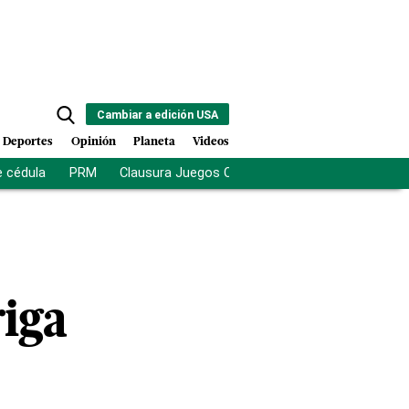
Cambiar a edición USA
Deportes
Opinión
Planeta
Videos
e cédula
PRM
Clausura Juegos Centroamericanos
De la Es
iga