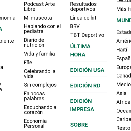
Lectu
Podcast Arte
Resultados
Libre
deportivos
Más f
onomia
Mi mascota
Línea de hit
MUN
Hablando con el
BRV
A
pediatra
Estad
TBT Deportivo
Diario de
biente
Améri
nutrición
ÚLTIMA
Haití
Vida y familia
HORA
Españ
Eñe
ía
Europ
EDICIÓN USA
Celebrando la
Cana
vida
e
Medio
Sin complejos
EDICIÓN RD
a
Asia
En pocas
palabras
EDICIÓN
Africa
Escuchando al
IMPRESA
Ocean
corazón
Carib
Economía
SOBRE
Personal
Resto