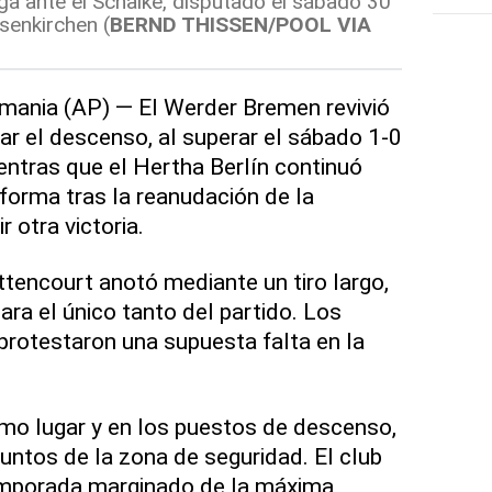
iga ante el Schalke, disputado el sábado 30
senkirchen (
BERND THISSEN/POOL VIA
nia (AP) — El Werder Bremen revivió
ar el descenso, al superar el sábado 1-0
entras que el Hertha Berlín continuó
orma tras la reanudación de la
 otra victoria.
ttencourt anotó mediante un tiro largo,
ra el único tanto del partido. Los
protestaron una supuesta falta en la
mo lugar y en los puestos de descenso,
untos de la zona de seguridad. El club
emporada marginado de la máxima