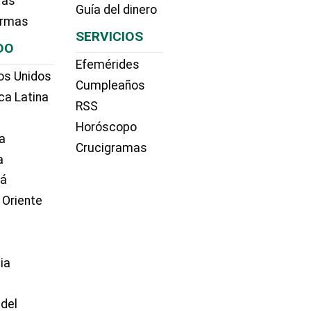
ras
Guía del dinero
irmas
SERVICIOS
DO
Efemérides
os Unidos
Cumpleaños
ca Latina
RSS
Horóscopo
a
Crucigramas
a
dá
 Oriente
ia
e
 del