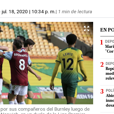
-
jul. 18, 2020 | 10:34 p. m.
|
1 min de lectura
EN P
DEP
Mari
"Cor
DEP
Repú
meda
rele
POLÍ
Abin
inno
desa
o por sus compañeros del Burnley luego de