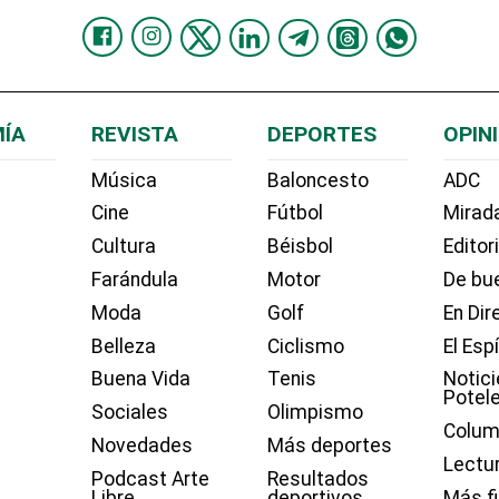
ÍA
REVISTA
DEPORTES
OPIN
Música
Baloncesto
ADC
Cine
Fútbol
Mirada
Cultura
Béisbol
Editor
Farándula
Motor
De bue
Moda
Golf
En Dir
Belleza
Ciclismo
El Esp
Buena Vida
Tenis
Notici
Potel
Sociales
Olimpismo
Colum
Novedades
Más deportes
Lectu
Podcast Arte
Resultados
Libre
deportivos
Más f