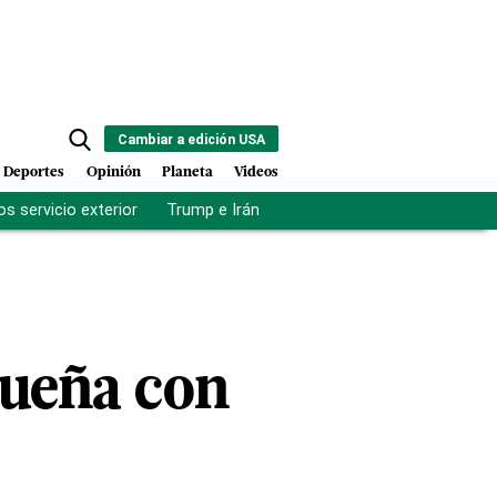
Cambiar a edición USA
Deportes
Opinión
Planeta
Videos
s servicio exterior
Trump e Irán
Fuerza antipandillas Haití
sueña con