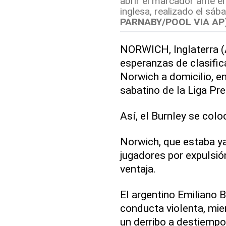
abrir el marcador ante el
inglesa, realizado el sáb
PARNABY/POOL VIA AP
NORWICH, Inglaterra (
esperanzas de clasifica
Norwich a domicilio, e
sabatino de la Liga Pre
Así, el Burnley se col
Norwich, que estaba y
jugadores por expulsió
ventaja.
El argentino Emiliano B
conducta violenta, mie
un derribo a destiempo