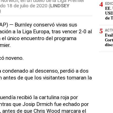
 Norwich, en un duelo de la Liga Premier
EDI
ado 18 de julio de 2020 (
LINDSEY
EE.
)
USD
de 
AP) — Burnley conservó vivas sus
ACT
ción a la Liga Europa, tras vencer 2-0 al
Eval
n el único encuentro del programa
Cort
mier.
disc
ocó noveno.
a condenado al descenso, perdió a dos
n antes de que los visitantes tomaran la
uendía recibió la cartulina roja por
ntras que Josip Drmich fue echado por
, antes de que Chris Wood marcara el