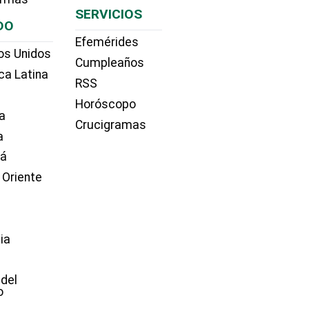
SERVICIOS
DO
Efemérides
os Unidos
Cumpleaños
ca Latina
RSS
Horóscopo
a
Crucigramas
a
dá
 Oriente
ia
e
 del
o