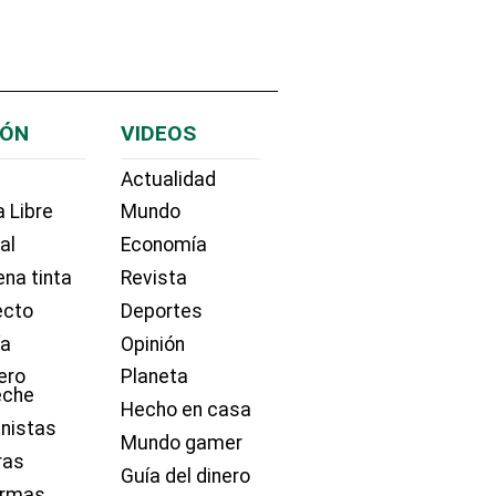
IÓN
VIDEOS
Actualidad
 Libre
Mundo
ial
Economía
na tinta
Revista
ecto
Deportes
ía
Opinión
ero
Planeta
eche
Hecho en casa
nistas
Mundo gamer
ras
Guía del dinero
irmas