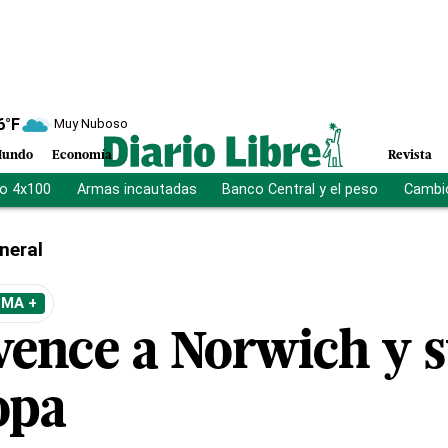
6
°F
Muy Nuboso
undo
Economía
Revista
vo 4x100
Armas incautadas
Banco Central y el peso
Cambio
neral
EMA +
vence a Norwich y 
opa