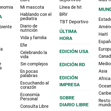
onomia
Mi mascota
Línea de hit
MUN
Hablando con el
BRV
A
pediatra
Estad
TBT Deportivo
Diario de
biente
Améri
nutrición
ÚLTIMA
Haití
Vida y familia
HORA
Españ
Eñe
ía
Europ
EDICIÓN USA
Celebrando la
Cana
vida
e
Medio
Sin complejos
EDICIÓN RD
a
Asia
En pocas
palabras
EDICIÓN
Africa
Escuchando al
IMPRESA
Ocean
corazón
Carib
Economía
SOBRE
Personal
Resto
DIARIO LIBRE
mund
Consulta Libre