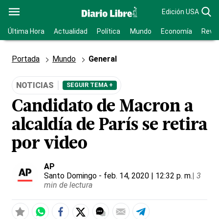
Edición USA
Última Hora
Actualidad
Política
Mundo
Economía
Revis
Portada
Mundo
General
NOTICIAS
SEGUIR TEMA +
Candidato de Macron a
alcaldía de París se retira
por video
AP
Santo Domingo
- feb. 14, 2020 | 12:32 p. m.
|
3
min de lectura