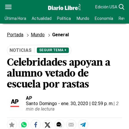
Edición USA
Última Hora
Actualidad
Política
Mundo
Economía
Revis
Portada
Mundo
General
NOTICIAS
SEGUIR TEMA +
Celebridades apoyan a
alumno vetado de
escuela por rastas
AP
Santo Domingo
- ene. 30, 2020 | 02:59 p. m.
|
2
min de lectura