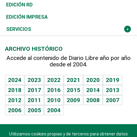
Ocenanía
Telecom.
Sociales
Tenis
El Espía
Historia
Revista
EDICIÓN RD
Caribe
Global y variable
Novedades
Olimpismo
Noticiero Poteleche
Martes de tecnología
Deportes
EDICIÓN IMPRESA
Resto del mundo
Economía personal
Podcast Arte Libre
Más deportes
Columnistas
Cambio climático
Opinión
SERVICIOS
Macroeconomía
Mi mascota
Resultados deportivos
Lecturas
Planeta
Efemérides
ARCHIVO HISTÓRICO
Hablando con el pediatra
Línea de hit
Más firmas
Hecho en casa
Cumpleaños
Accede al contenido de Diario Libre año por año
desde el 2004.
Diario de nutrición
BRV
Mundo gamer
RSS
Vida y familia
TBT Deportivo
Guía del dinero
Horóscopos
2024
2023
2022
2021
2020
2019
Eñe
2018
2017
2016
2015
2014
2013
Crucigramas
2012
2011
2010
2009
2008
2007
Celebrando la vida
2006
2005
2004
Sin complejos
En pocas palabras
Utilizamos cookies propias y de terceros para obtener datos
Descarga nuestras aplicaciones para Android, iOS y