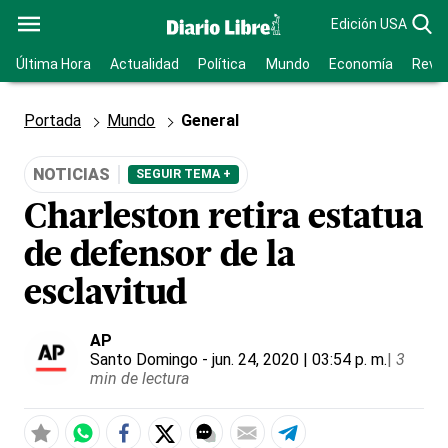
Edición USA
Última Hora
Actualidad
Política
Mundo
Economía
Revis
Portada
Mundo
General
NOTICIAS
SEGUIR TEMA +
Charleston retira estatua
de defensor de la
esclavitud
AP
Santo Domingo
- jun. 24, 2020 | 03:54 p. m.
|
3
min de lectura