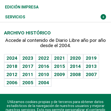
Caribe
Global y variable
Novedades
Olimpismo
Noticiero Poteleche
Martes de tecnología
Deportes
EDICIÓN IMPRESA
Resto del mundo
Economía personal
Podcast Arte Libre
Más deportes
Columnistas
Cambio climático
Opinión
SERVICIOS
Macroeconomía
Mi mascota
Resultados deportivos
Lecturas
Planeta
Efemérides
ARCHIVO HISTÓRICO
Hablando con el pediatra
Línea de hit
Más firmas
Hecho en casa
Cumpleaños
Accede al contenido de Diario Libre año por año
desde el 2004.
Diario de nutrición
BRV
Mundo gamer
RSS
Vida y familia
TBT Deportivo
Guía del dinero
Horóscopos
2024
2023
2022
2021
2020
2019
Eñe
2018
2017
2016
2015
2014
2013
Crucigramas
2012
2011
2010
2009
2008
2007
Celebrando la vida
2006
2005
2004
Sin complejos
En pocas palabras
Utilizamos cookies propias y de terceros para obtener datos
Descarga nuestras aplicaciones para Android, iOS y
Escuchando al corazón
estadísticos de la navegación de nuestros usuarios y mejorar
sistema Huawei.
nuestros servicios. Esto nos permite personalizar el contenido