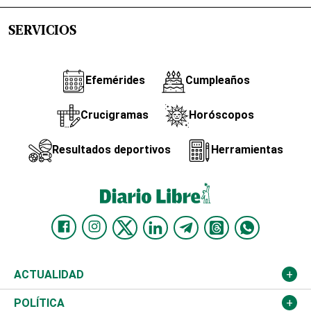
SERVICIOS
Efemérides
Cumpleaños
Crucigramas
Horóscopos
Resultados deportivos
Herramientas
ACTUALIDAD
Nacional
POLÍTICA