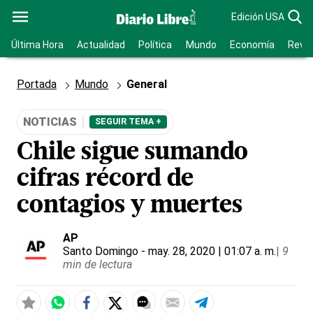
Edición USA
Última Hora
Actualidad
Política
Mundo
Economía
Revis
Portada
Mundo
General
NOTICIAS
SEGUIR TEMA +
Chile sigue sumando
cifras récord de
contagios y muertes
AP
Santo Domingo
- may. 28, 2020 | 01:07 a. m.
|
9
min de lectura