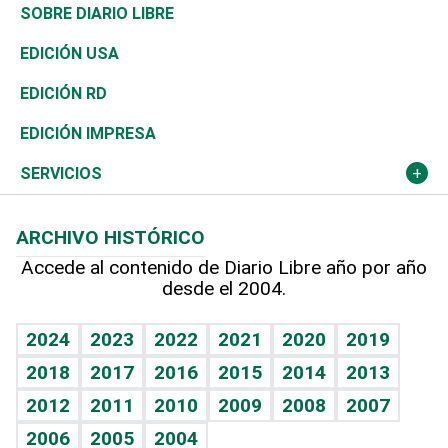
José Boquete
Asia
Consumo
Belleza
Golf
De buena tinta
Clima
Mundo
SOBRE DIARIO LIBRE
Reportajes
África
Vivienda
Buena Vida
Ciclismo
En Directo
Tecnología
Economía
EDICIÓN USA
Ocenanía
Telecom.
Sociales
Tenis
El Espía
Historia
Revista
EDICIÓN RD
Caribe
Global y variable
Novedades
Olimpismo
Noticiero Poteleche
Martes de tecnología
Deportes
EDICIÓN IMPRESA
Resto del mundo
Economía personal
Podcast Arte Libre
Más deportes
Columnistas
Cambio climático
Opinión
SERVICIOS
Macroeconomía
Mi mascota
Resultados deportivos
Lecturas
Planeta
Efemérides
ARCHIVO HISTÓRICO
Hablando con el pediatra
Línea de hit
Más firmas
Hecho en casa
Cumpleaños
Accede al contenido de Diario Libre año por año
desde el 2004.
Diario de nutrición
BRV
Mundo gamer
RSS
Vida y familia
TBT Deportivo
Guía del dinero
Horóscopos
2024
2023
2022
2021
2020
2019
Eñe
2018
2017
2016
2015
2014
2013
Crucigramas
2012
2011
2010
2009
2008
2007
Celebrando la vida
2006
2005
2004