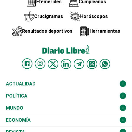
Efemérides
Cumpleaños
Crucigramas
Horóscopos
Resultados deportivos
Herramientas
ACTUALIDAD
Nacional
POLÍTICA
Ciudad
Partidos
MUNDO
Educación
JCE
Estados Unidos
ECONOMÍA
Salud
TSE
América Latina