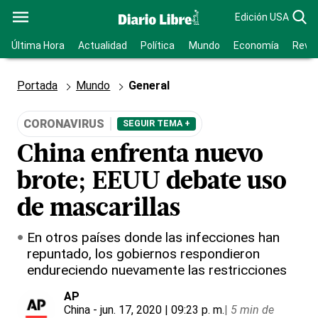
Edición USA
Última Hora
Actualidad
Política
Mundo
Economía
Revis
Portada
Mundo
General
CORONAVIRUS
SEGUIR TEMA +
China enfrenta nuevo
brote; EEUU debate uso
de mascarillas
En otros países donde las infecciones han
repuntado, los gobiernos respondieron
endureciendo nuevamente las restricciones
AP
China
- jun. 17, 2020 | 09:23 p. m.
|
5 min de