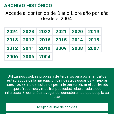
ARCHIVO HISTÓRICO
Hablando con el pediatra
Línea de hit
Más firmas
Hecho en casa
Cumpleaños
Accede al contenido de Diario Libre año por año
desde el 2004.
Diario de nutrición
BRV
Mundo gamer
RSS
Vida y familia
TBT Deportivo
Guía del dinero
Horóscopos
2024
2023
2022
2021
2020
2019
Eñe
2018
2017
2016
2015
2014
2013
Crucigramas
2012
2011
2010
2009
2008
2007
Celebrando la vida
2006
2005
2004
Sin complejos
En pocas palabras
Utilizamos cookies propias y de terceros para obtener datos
Descarga nuestras aplicaciones para Android, iOS y
Escuchando al corazón
estadísticos de la navegación de nuestros usuarios y mejorar
sistema Huawei.
nuestros servicios. Esto nos permite personalizar el contenido
que ofrecemos y mostrar publicidad relacionada a sus
Economía Personal
intereses. Si continúa navegando, consideramos que acepta su
uso.
Consulta Libre
Acepto el uso de cookies
© 2021 Diario Libre, todos los derechos reservados.