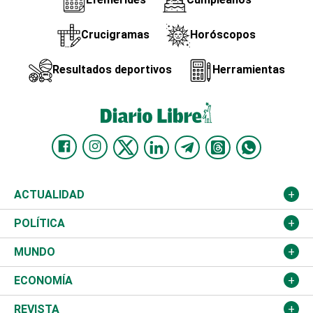
Crucigramas
Horóscopos
Resultados deportivos
Herramientas
ACTUALIDAD
Nacional
POLÍTICA
Ciudad
Partidos
MUNDO
Educación
JCE
Estados Unidos
ECONOMÍA
Salud
TSE
América Latina
Finanzas
REVISTA