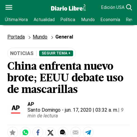
Edición USA
Última Hora
Actualidad
Política
Mundo
Economía
Revis
Portada
Mundo
General
NOTICIAS
SEGUIR TEMA +
China enfrenta nuevo
brote; EEUU debate uso
de mascarillas
AP
Santo Domingo
- jun. 17, 2020 | 03:32 a. m.
|
9
min de lectura