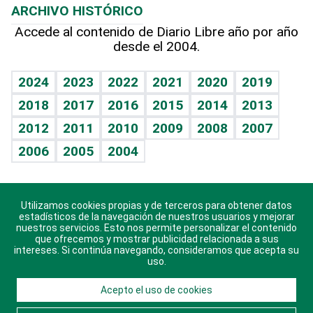
ARCHIVO HISTÓRICO
Hablando con el pediatra
Línea de hit
Más firmas
Hecho en casa
Cumpleaños
Accede al contenido de Diario Libre año por año
desde el 2004.
Diario de nutrición
BRV
Mundo gamer
RSS
Vida y familia
TBT Deportivo
Guía del dinero
Horóscopos
2024
2023
2022
2021
2020
2019
Eñe
2018
2017
2016
2015
2014
2013
Crucigramas
2012
2011
2010
2009
2008
2007
Celebrando la vida
2006
2005
2004
Sin complejos
En pocas palabras
Utilizamos cookies propias y de terceros para obtener datos
Descarga nuestras aplicaciones para Android, iOS y
Escuchando al corazón
estadísticos de la navegación de nuestros usuarios y mejorar
sistema Huawei.
nuestros servicios. Esto nos permite personalizar el contenido
que ofrecemos y mostrar publicidad relacionada a sus
Economía Personal
intereses. Si continúa navegando, consideramos que acepta su
uso.
Consulta Libre
Acepto el uso de cookies
© 2021 Diario Libre, todos los derechos reservados.