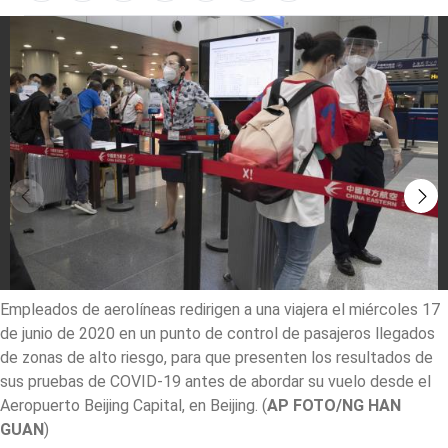
Empleados de aerolíneas redirigen a una viajera el miércoles 17
de junio de 2020 en un punto de control de pasajeros llegados
de zonas de alto riesgo, para que presenten los resultados de
sus pruebas de COVID-19 antes de abordar su vuelo desde el
Aeropuerto Beijing Capital, en Beijing.
(
AP FOTO/NG HAN
GUAN
)