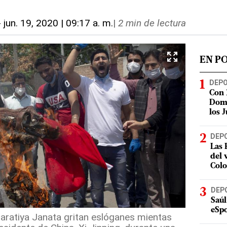
-
jun. 19, 2020 | 09:17 a. m.
|
2 min de lectura
EN P
DEP
Con 
Domi
los 
DEP
Las 
del 
Col
DEP
Saúl
eSpo
aratiya Janata gritan eslóganes mientas