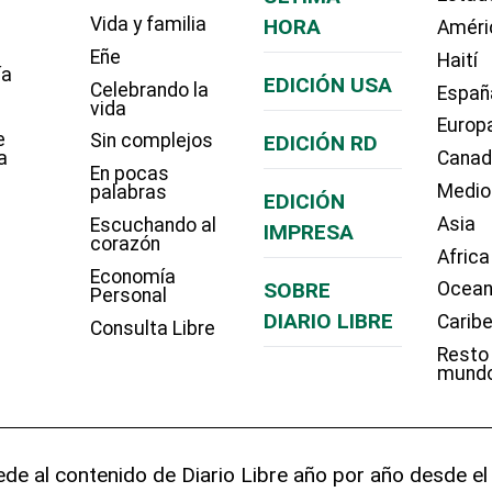
Vida y familia
HORA
Améri
Eñe
Haití
ía
EDICIÓN USA
Celebrando la
Españ
vida
Europ
e
Sin complejos
EDICIÓN RD
a
Cana
En pocas
Medio
palabras
EDICIÓN
Asia
Escuchando al
IMPRESA
corazón
Africa
Economía
SOBRE
Ocean
Personal
DIARIO LIBRE
Carib
Consulta Libre
Resto
mund
de al contenido de Diario Libre año por año desde el