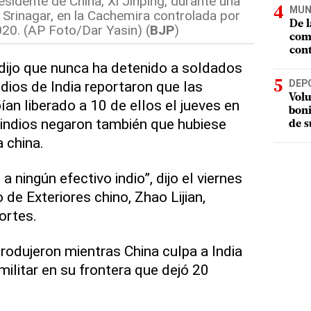
esidente de China, Xi Jinping, durante una
MUN
 Srinagar, en la Cachemira controlada por
De l
2020. (AP Foto/Dar Yasin) (
BJP
)
com
cont
dijo que nunca ha detenido a soldados
DEP
dios de India reportaron que las
Volu
an liberado a 10 de ellos el jueves en
boni
 indios negaron también que hubiese
de s
 china.
 ningún efectivo indio”, dijo el viernes
 de Exteriores chino, Zhao Lijian,
ortes.
rodujeron mientras China culpa a India
ilitar en su frontera que dejó 20