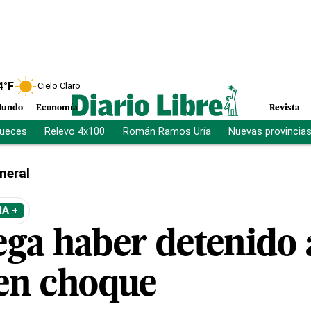
4
°F
Cielo Claro
undo
Economía
Revista
jueces
Relevo 4x100
Román Ramos Uría
Nuevas provincia
neral
A +
ega haber detenido 
 en choque