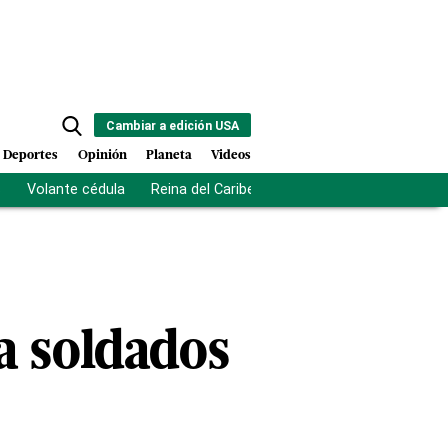
Cambiar a edición USA
Deportes
Opinión
Planeta
Videos
s
Volante cédula
Reina del Caribe
Clausura Juegos Centro
a soldados