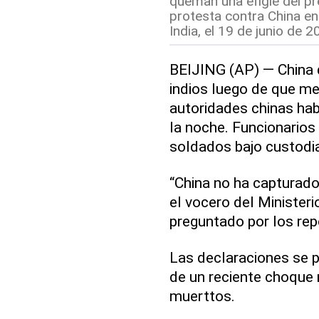
queman una efigie del pr
protesta contra China en
India, el 19 de junio de 
BEIJING (AP) — China 
indios luego de que me
autoridades chinas habí
la noche. Funcionarios
soldados bajo custodia
“China no ha capturado a
el vocero del Ministerio
preguntado por los rep
Las declaraciones se p
de un reciente choque m
muerttos.