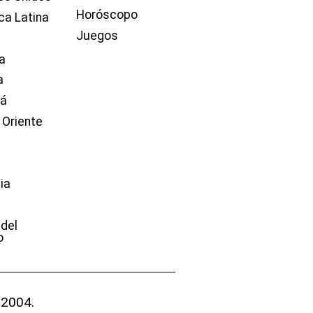
Horóscopo
ca Latina
Juegos
a
a
dá
 Oriente
ia
e
 del
o
 2004.