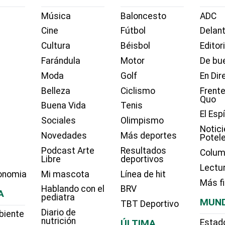
Música
Baloncesto
ADC
Cine
Fútbol
Delant
Cultura
Béisbol
Editor
Farándula
Motor
De bue
Moda
Golf
En Dir
Belleza
Ciclismo
Frente
Quo
Buena Vida
Tenis
El Esp
Sociales
Olimpismo
Notici
Novedades
Más deportes
Potel
Podcast Arte
Resultados
Colum
Libre
deportivos
Lectu
onomia
Mi mascota
Línea de hit
Más f
Hablando con el
BRV
A
pediatra
MUN
TBT Deportivo
Diario de
biente
nutrición
ÚLTIMA
Estad