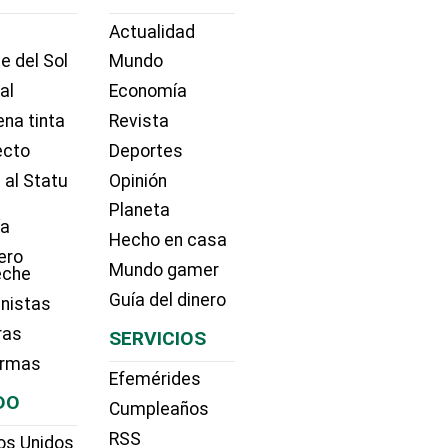
Actualidad
e del Sol
Mundo
ial
Economía
na tinta
Revista
ecto
Deportes
 al Statu
Opinión
Planeta
ía
Hecho en casa
ero
Mundo gamer
eche
Guía del dinero
nistas
ras
SERVICIOS
irmas
Efemérides
DO
Cumpleaños
RSS
os Unidos