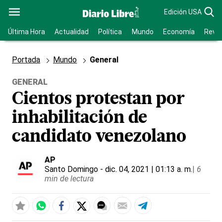
Edición USA
Última Hora
Actualidad
Política
Mundo
Economía
Revis
Portada
Mundo
General
GENERAL
Cientos protestan por
inhabilitación de
candidato venezolano
AP
Santo Domingo
- dic. 04, 2021 | 01:13 a. m.
|
6
min de lectura