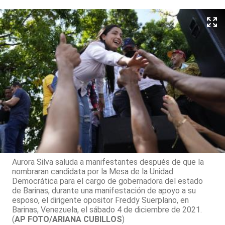
Aurora Silva saluda a manifestantes después de que la
nombraran candidata por la Mesa de la Unidad
Democrática para el cargo de gobernadora del estado
de Barinas, durante una manifestación de apoyo a su
esposo, el dirigente opositor Freddy Suerplano, en
Barinas, Venezuela, el sábado 4 de diciembre de 2021.
(
AP FOTO/ARIANA CUBILLOS
)