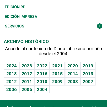
Ocenanía
Telecom.
Sociales
Tenis
El Espía
Historia
Revista
EDICIÓN RD
Caribe
Global y variable
Novedades
Olimpismo
Noticiero Poteleche
Martes de tecnología
Deportes
EDICIÓN IMPRESA
Resto del mundo
Economía personal
Podcast Arte Libre
Más deportes
Columnistas
Cambio climático
Opinión
SERVICIOS
Macroeconomía
Mi mascota
Resultados deportivos
Lecturas
Planeta
Efemérides
ARCHIVO HISTÓRICO
Hablando con el pediatra
Línea de hit
Más firmas
Hecho en casa
Cumpleaños
Accede al contenido de Diario Libre año por año
desde el 2004.
Diario de nutrición
BRV
Mundo gamer
RSS
Vida y familia
TBT Deportivo
Guía del dinero
Horóscopos
2024
2023
2022
2021
2020
2019
Eñe
2018
2017
2016
2015
2014
2013
Crucigramas
2012
2011
2010
2009
2008
2007
Celebrando la vida
2006
2005
2004
Sin complejos
En pocas palabras