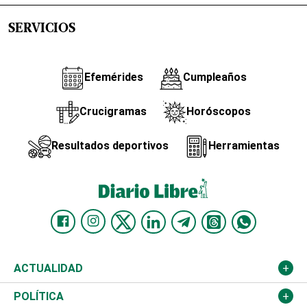
SERVICIOS
Efemérides
Cumpleaños
Crucigramas
Horóscopos
Resultados deportivos
Herramientas
ACTUALIDAD
Nacional
POLÍTICA