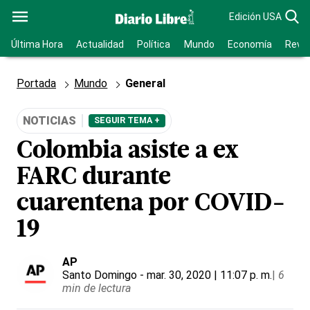
Edición USA
Última Hora
Actualidad
Política
Mundo
Economía
Revis
Portada
Mundo
General
NOTICIAS
SEGUIR TEMA +
Colombia asiste a ex
FARC durante
cuarentena por COVID-
19
AP
Santo Domingo
- mar. 30, 2020 | 11:07 p. m.
|
6
min de lectura