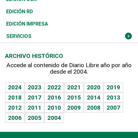
Ocenanía
Telecom.
Sociales
Tenis
El Espía
Historia
Revista
EDICIÓN RD
Caribe
Global y variable
Novedades
Olimpismo
Noticiero Poteleche
Martes de tecnología
Deportes
EDICIÓN IMPRESA
Resto del mundo
Economía personal
Podcast Arte Libre
Más deportes
Columnistas
Cambio climático
Opinión
SERVICIOS
Macroeconomía
Mi mascota
Resultados deportivos
Lecturas
Planeta
Efemérides
ARCHIVO HISTÓRICO
Hablando con el pediatra
Línea de hit
Más firmas
Hecho en casa
Cumpleaños
Accede al contenido de Diario Libre año por año
desde el 2004.
Diario de nutrición
BRV
Mundo gamer
RSS
Vida y familia
TBT Deportivo
Guía del dinero
Horóscopos
2024
2023
2022
2021
2020
2019
Eñe
2018
2017
2016
2015
2014
2013
Juegos
2012
2011
2010
2009
2008
2007
Celebrando la vida
2006
2005
2004
Sin complejos
En pocas palabras