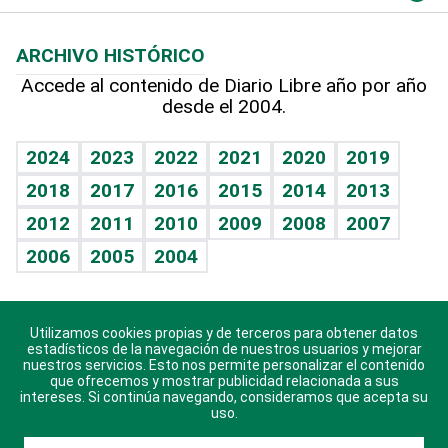
Macroeconomía
Mi mascota
Resultados deportivos
Lecturas
Planeta
Efemérides
ARCHIVO HISTÓRICO
Hablando con el pediatra
Línea de hit
Más firmas
Hecho en casa
Cumpleaños
Accede al contenido de Diario Libre año por año
desde el 2004.
Diario de nutrición
BRV
Mundo gamer
RSS
Vida y familia
TBT Deportivo
Guía del dinero
Horóscopos
2024
2023
2022
2021
2020
2019
Eñe
2018
2017
2016
2015
2014
2013
Crucigramas
2012
2011
2010
2009
2008
2007
Celebrando la vida
2006
2005
2004
Sin complejos
En pocas palabras
Utilizamos cookies propias y de terceros para obtener datos
Descarga nuestras aplicaciones para Android, iOS y
Escuchando al corazón
estadísticos de la navegación de nuestros usuarios y mejorar
sistema Huawei.
nuestros servicios. Esto nos permite personalizar el contenido
que ofrecemos y mostrar publicidad relacionada a sus
Economía Personal
intereses. Si continúa navegando, consideramos que acepta su
uso.
Consulta Libre