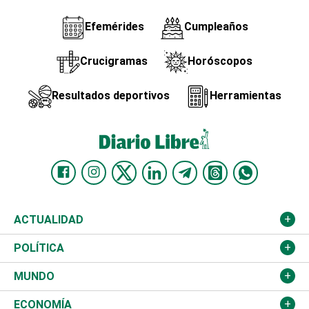
Efemérides
Cumpleaños
Crucigramas
Horóscopos
Resultados deportivos
Herramientas
ACTUALIDAD
Nacional
POLÍTICA
Ciudad
Partidos
MUNDO
Educación
JCE
Estados Unidos
ECONOMÍA