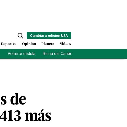
Cambiar a edición USA
Deportes
Opinión
Planeta
Videos
s
Volante cédula
Reina del Caribe
Clausura Juegos Centro
s de
.413 más