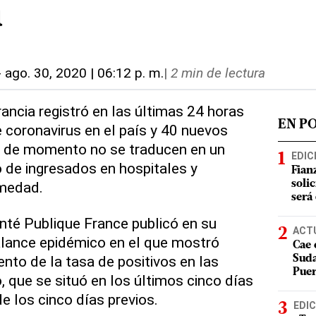
a
-
ago. 30, 2020 | 06:12 p. m.
|
2 min de lectura
rancia registró en las últimas 24 horas
EN P
coronavirus en el país y 40 nuevos
e de momento no se traducen en un
EDIC
 de ingresados en hospitales y
Fian
rmedad.
soli
será
nté Publique France publicó en su
ACT
alance epidémico en el que mostró
Cae 
to de la tasa de positivos en las
Suda
Puer
, que se situó en los últimos cinco días
de los cinco días previos.
EDIC