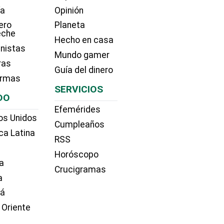
ía
Opinión
ero
Planeta
eche
Hecho en casa
nistas
Mundo gamer
ras
Guía del dinero
irmas
SERVICIOS
DO
Efemérides
os Unidos
Cumpleaños
ca Latina
RSS
Horóscopo
a
Crucigramas
a
dá
 Oriente