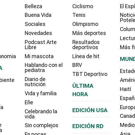
Belleza
Ciclismo
El Esp
Buena Vida
Tenis
Notici
Potel
Sociales
Olimpismo
Colum
Novedades
Más deportes
Lectu
Podcast Arte
Resultados
Libre
deportivos
Más f
onomia
Mi mascota
Línea de hit
MUN
Hablando con el
BRV
A
pediatra
Estad
TBT Deportivo
Diario de
biente
Améri
nutrición
ÚLTIMA
Haití
Vida y familia
HORA
Españ
Eñe
ía
Europ
EDICIÓN USA
Celebrando la
Cana
vida
e
Medio
Sin complejos
EDICIÓN RD
a
Asia
En pocas