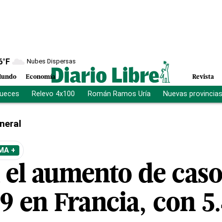
6
°F
Nubes Dispersas
undo
Economía
Revista
jueces
Relevo 4x100
Román Ramos Uría
Nuevas provincia
neral
MA +
 el aumento de caso
 en Francia, con 5