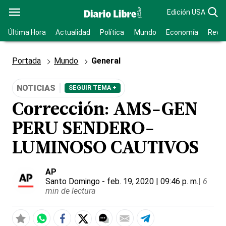
Edición USA
Última Hora
Actualidad
Política
Mundo
Economía
Revis
Portada
Mundo
General
NOTICIAS
SEGUIR TEMA +
Corrección: AMS-GEN
PERU SENDERO-
LUMINOSO CAUTIVOS
AP
Santo Domingo
- feb. 19, 2020 | 09:46 p. m.
|
6
min de lectura