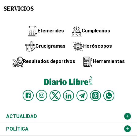
SERVICIOS
Efemérides
Cumpleaños
Crucigramas
Horóscopos
Resultados deportivos
Herramientas
ACTUALIDAD
Nacional
POLÍTICA