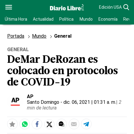
Edición USA
Última Hora
Actualidad
Política
Mundo
Economía
Revis
Portada
Mundo
General
GENERAL
DeMar DeRozan es
colocado en protocolos
de COVID-19
AP
Santo Domingo
- dic. 06, 2021 | 01:31 a. m.
|
2
min de lectura