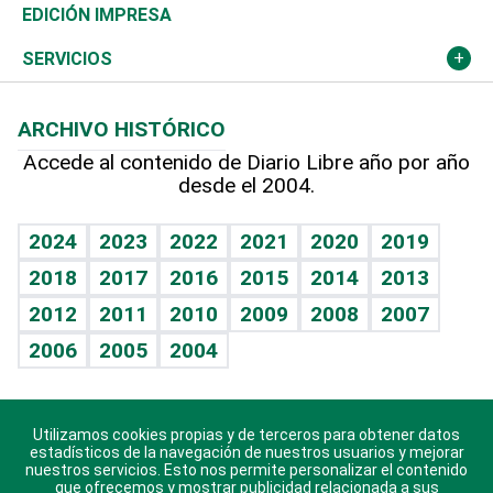
Caribe
Global y variable
Novedades
Olimpismo
Noticiero Poteleche
Martes de tecnología
Deportes
EDICIÓN IMPRESA
Resto del mundo
Economía personal
Podcast Arte Libre
Más deportes
Columnistas
Cambio climático
Opinión
SERVICIOS
Macroeconomía
Mi mascota
Resultados deportivos
Lecturas
Planeta
Efemérides
ARCHIVO HISTÓRICO
Hablando con el pediatra
Línea de hit
Más firmas
Hecho en casa
Cumpleaños
Accede al contenido de Diario Libre año por año
desde el 2004.
Diario de nutrición
BRV
Mundo gamer
RSS
Vida y familia
TBT Deportivo
Guía del dinero
Horóscopos
2024
2023
2022
2021
2020
2019
Eñe
2018
2017
2016
2015
2014
2013
Crucigramas
2012
2011
2010
2009
2008
2007
Celebrando la vida
2006
2005
2004
Sin complejos
En pocas palabras
Utilizamos cookies propias y de terceros para obtener datos
Descarga nuestras aplicaciones para Android, iOS y
Escuchando al corazón
estadísticos de la navegación de nuestros usuarios y mejorar
sistema Huawei.
nuestros servicios. Esto nos permite personalizar el contenido
que ofrecemos y mostrar publicidad relacionada a sus