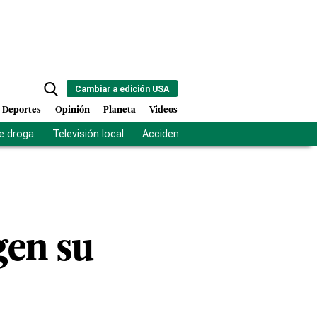
Cambiar a edición USA
Deportes
Opinión
Planeta
Videos
e droga
Televisión local
Accidente Los Ríos
Fuerza antipand
gen su