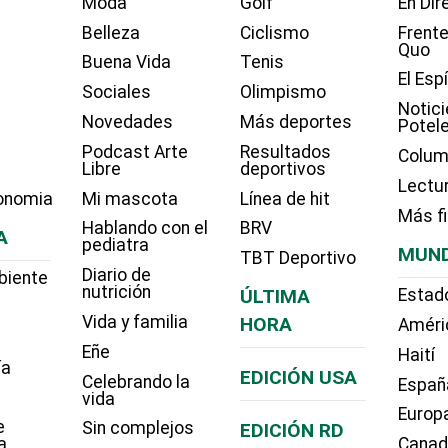
Moda
Golf
En Dir
Belleza
Ciclismo
Frente
Quo
Buena Vida
Tenis
El Esp
Sociales
Olimpismo
Notici
Novedades
Más deportes
Potel
Podcast Arte
Resultados
Colum
Libre
deportivos
Lectu
onomia
Mi mascota
Línea de hit
Más f
Hablando con el
BRV
A
pediatra
MUN
TBT Deportivo
Diario de
biente
nutrición
ÚLTIMA
Estad
Vida y familia
HORA
Améri
Eñe
Haití
ía
EDICIÓN USA
Celebrando la
Españ
vida
Europ
e
Sin complejos
EDICIÓN RD
a
Cana