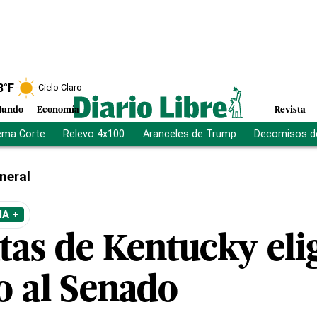
8
°F
Cielo Claro
undo
Economía
Revista
ema Corte
Relevo 4x100
Aranceles de Trump
Decomisos d
neral
A +
as de Kentucky eli
o al Senado