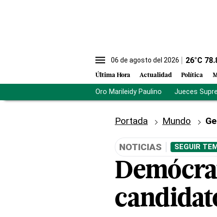
26
°C
78.
06 de agosto del 2026
Última Hora
Actualidad
Política
M
Oro Marileidy Paulino
Jueces Supr
Portada
Mundo
Ge
NOTICIAS
SEGUIR TEM
Demócrat
candidat