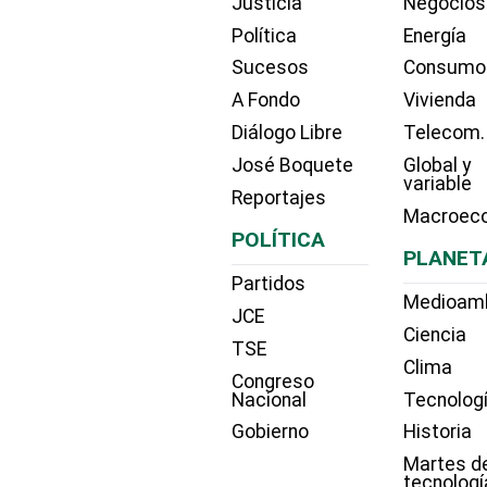
Justicia
Negocios
Política
Energía
Sucesos
Consumo
A Fondo
Vivienda
Diálogo Libre
Telecom.
José Boquete
Global y
variable
Reportajes
Macroec
POLÍTICA
PLANET
Partidos
Medioam
JCE
Ciencia
TSE
Clima
Congreso
Nacional
Tecnolog
Gobierno
Historia
Martes d
tecnologí