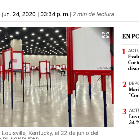
-
jun. 24, 2020 | 03:34 p. m.
|
2 min de lectura
EN P
ACT
Eval
Corte
disc
DEP
Mari
"Cor
ACT
Los
34 %
Louisville, Kentucky, el 22 de junio del