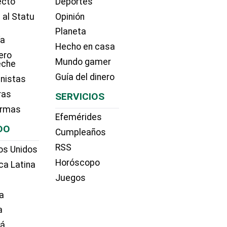
ecto
Deportes
 al Statu
Opinión
Planeta
ía
Hecho en casa
ero
Mundo gamer
eche
Guía del dinero
nistas
ras
SERVICIOS
irmas
Efemérides
DO
Cumpleaños
RSS
os Unidos
Horóscopo
ca Latina
Juegos
a
a
dá