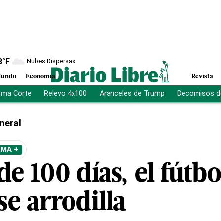
8
°F
Nubes Dispersas
undo
Economía
Revista
ema Corte
Relevo 4x100
Aranceles de Trump
Decomisos d
neral
EMA +
e 100 días, el fútbo
se arrodilla