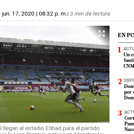
-
jun. 17, 2020 | 08:32 p. m.
|
3 min de lectura
EN P
ACT
Un c
Justi
CN
DEP
Domi
por 
Dom
ACT
Cort
Puma
llegan al estadio Etihad para el partido
Nac