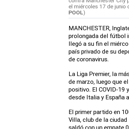
contra Manchester City p
el miércoles 17 de junio 
POOL
)
MANCHESTER, Inglater
prolongada del fútbol 
llegó a su fin el miérco
país privado de su de
de coronavirus.
La Liga Premier, la má
de marzo, luego que el
positivo. El COVID-19
desde Italia y España a
El primer partido en 1
Villa, club de la ciuda
saldó con un empate 0-