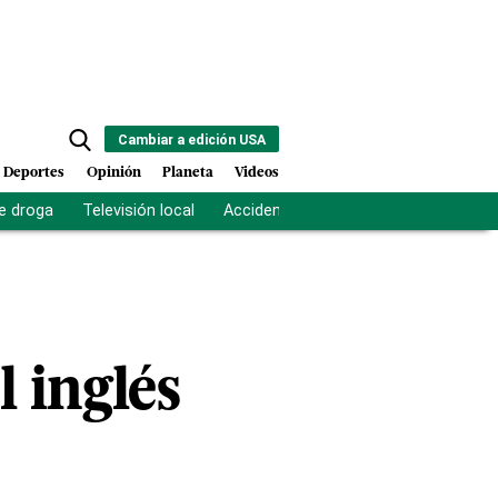
Cambiar a edición USA
Deportes
Opinión
Planeta
Videos
e droga
Televisión local
Accidente Los Ríos
Fuerza antipand
l inglés