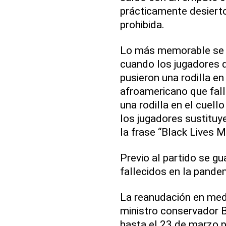
prácticamente desierto
prohibida.
Lo más memorable se di
cuando los jugadores d
pusieron una rodilla en
afroamericano que fall
una rodilla en el cuel
los jugadores sustitu
la frase “Black Lives M
Previo al partido se gu
fallecidos en la pande
La reanudación en medio
ministro conservador B
hasta el 23 de marzo p