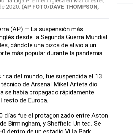
or la Liga Premier inglesa en Manchester,
de 2020. (
AP FOTO/DAVE THOMPSON,
ra (AP) — La suspensión más
inglés desde la Segunda Guerra Mundial
les, dándole una pizca de alivio a un
porte más popular durante la pandemia
s rica del mundo, fue suspendida el 13
 técnico de Arsenal Mikel Arteta dio
 ya se había propagado rápidamente
l resto de Europa.
00 días fue el protagonizado entre Aston
d de Birmingham, y Sheffield United. Se
0 dentro de un estadio Villa Park