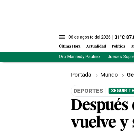
31
°C
87.
06 de agosto del 2026
Última Hora
Actualidad
Política
M
Oro Marileidy Paulino
Jueces Supr
Portada
Mundo
Ge
DEPORTES
SEGUIR T
Después d
vuelve y 