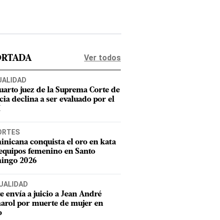
Ver todos
ORTADA
UALIDAD
uarto juez de la Suprema Corte de
cia declina a ser evaluado por el
M
ORTES
nicana conquista el oro en kata
equipos femenino en Santo
ingo 2026
UALIDAD
e envía a juicio a Jean André
rol por muerte de mujer en
o