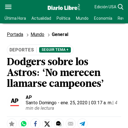
Edición USA
Última Hora
Actualidad
Política
Mundo
Economía
Revis
Portada
Mundo
General
DEPORTES
SEGUIR TEMA +
Dodgers sobre los
Astros: ‘No merecen
llamarse campeones’
AP
Santo Domingo
- ene. 25, 2020 | 03:17 a. m.
|
4
min de lectura