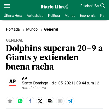
Edición USA
Última Hora
Actualidad
Política
Mundo
Economía
Revis
Portada
Mundo
General
GENERAL
Dolphins superan 20-9 a
Giants y extienden
buena racha
AP
Santo Domingo
- dic. 05, 2021 | 09:44 p. m.
|
2
min de lectura