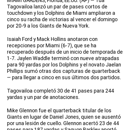
MIAMI GARDENS, Florida, EE.UU. (AP) — Tua
Tagovailoa lanzó un par de pases cortos de
touchdown y los Dolphins de Miami ampliaron a
cinco su racha de victorias al vencer el domingo
por 20-9 a los Giants de Nueva York.
Isaiah Ford y Mack Hollins anotaron con
recepciones por Miami (6-7), que se ha
recuperado después de un inicio de temporada de
1-7. Jaylen Waddle terminó con nueve atrapadas
para 90 yardas por los Dolphins y el novato Jaelan
Phillips sumó otras dos capturas de quarterback
— para llegar a cinco en sus últimos dos partidos.
Tagovailoa completó 30 de 41 pases para 244
yardas y un par de anotaciones.
Mike Glennon fue el quarterback titular de los
Giants en lugar de Daniel Jones, quien se ausentó
por una lesión de cuello. Glennon acertó 23 de 44
pases para 187 yardas y Saquon Barkley aportó