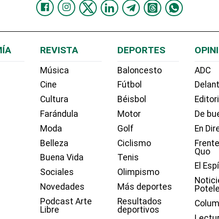
ÍA
REVISTA
DEPORTES
OPIN
Música
Baloncesto
ADC
Cine
Fútbol
Delant
Cultura
Béisbol
Editor
Farándula
Motor
De bue
Moda
Golf
En Dir
Belleza
Ciclismo
Frente
Quo
Buena Vida
Tenis
El Esp
Sociales
Olimpismo
Notici
Novedades
Más deportes
Potel
Podcast Arte
Resultados
Colum
Libre
deportivos
Lectu