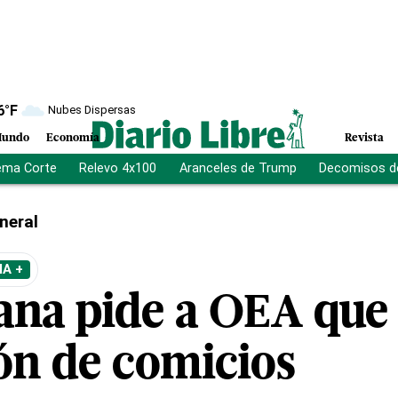
6
°F
Nubes Dispersas
undo
Economía
Revista
ema Corte
Relevo 4x100
Aranceles de Trump
Decomisos d
neral
A +
na pide a OEA que 
ón de comicios