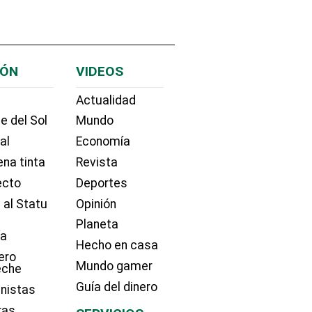
IÓN
VIDEOS
Actualidad
e del Sol
Mundo
ial
Economía
na tinta
Revista
ecto
Deportes
 al Statu
Opinión
Planeta
ía
Hecho en casa
ero
Mundo gamer
eche
Guía del dinero
nistas
ras