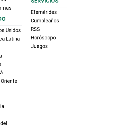
SERVICIOS
irmas
Efemérides
DO
Cumpleaños
RSS
os Unidos
Horóscopo
ca Latina
Juegos
a
a
dá
 Oriente
ia
e
 del