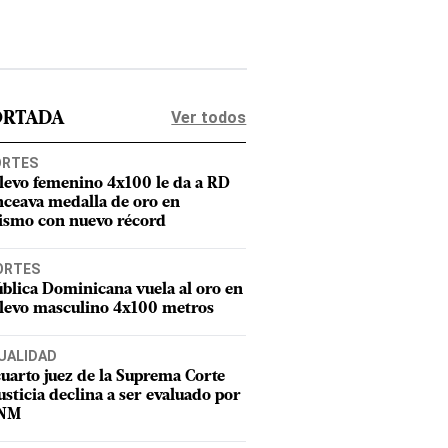
Ver todos
ORTADA
ORTES
elevo femenino 4x100 le da a RD
nceava medalla de oro en
tismo con nuevo récord
ORTES
blica Dominicana vuela al oro en
elevo masculino 4x100 metros
UALIDAD
uarto juez de la Suprema Corte
usticia declina a ser evaluado por
CNM