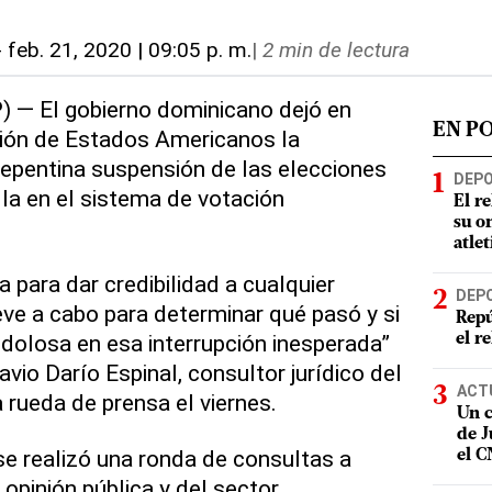
-
feb. 21, 2020 | 09:05 p. m.
|
2 min de lectura
 El gobierno dominicano dejó en
EN P
ión de Estados Americanos la
 repentina suspensión de las elecciones
DEP
lla en el sistema de votación
El r
su o
atle
 para dar credibilidad a cualquier
DEP
eve a cabo para determinar qué pasó y si
Repú
dolosa en esa interrupción inesperada”
el r
avio Darío Espinal, consultor jurídico del
ACT
 rueda de prensa el viernes.
Un c
de J
se realizó una ronda de consultas a
el 
opinión pública y del sector