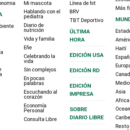
onomia
Mi mascota
Línea de hit
Más f
Hablando con el
BRV
A
pediatra
MUN
TBT Deportivo
Diario de
biente
nutrición
ÚLTIMA
Estad
Vida y familia
HORA
Améri
Eñe
Haití
ía
EDICIÓN USA
Celebrando la
Españ
vida
Europ
e
Sin complejos
EDICIÓN RD
a
Cana
En pocas
Medio
palabras
EDICIÓN
Asia
Escuchando al
IMPRESA
corazón
Africa
Economía
SOBRE
Ocean
Personal
DIARIO LIBRE
Carib
Consulta Libre
Resto