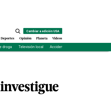
Cambiar a edición USA
Deportes
Opinión
Planeta
Videos
e droga
Televisión local
Accidente Los Ríos
Fuerza antipand
investigue