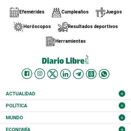
Efemérides
Cumpleaños
Juegos
Horóscopos
Resultados deportivos
Herramientas
ACTUALIDAD
Nacional
POLÍTICA
Ciudad
Partidos
MUNDO
Educación
JCE
Estados Unidos
ECONOMÍA