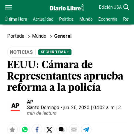
Edición USA
Última Hora
Actualidad
Política
Mundo
Economía
Revis
Portada
Mundo
General
NOTICIAS
SEGUIR TEMA +
EEUU: Cámara de
Representantes aprueba
reforma a la policía
AP
Santo Domingo
- jun. 26, 2020 | 04:02 a. m.
|
3
min de lectura