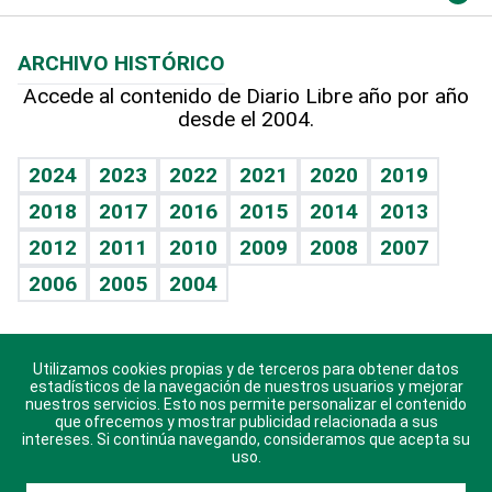
Macroeconomía
Mi mascota
Resultados deportivos
Columnistas
Planeta
Efemérides
ARCHIVO HISTÓRICO
Hablando con el pediatra
Línea de hit
Lecturas
Hecho en casa
Cumpleaños
Accede al contenido de Diario Libre año por año
desde el 2004.
Diario de nutrición
BRV
Más firmas
Mundo gamer
RSS
Vida y familia
TBT Deportivo
Guía del dinero
Horóscopos
2024
2023
2022
2021
2020
2019
Eñe
2018
2017
2016
2015
2014
2013
Juegos
2012
2011
2010
2009
2008
2007
Celebrando la vida
2006
2005
2004
Sin complejos
En pocas palabras
Utilizamos cookies propias y de terceros para obtener datos
Descarga nuestras aplicaciones para Android, iOS y
Escuchando al corazón
estadísticos de la navegación de nuestros usuarios y mejorar
sistema Huawei.
nuestros servicios. Esto nos permite personalizar el contenido
que ofrecemos y mostrar publicidad relacionada a sus
Economía Personal
intereses. Si continúa navegando, consideramos que acepta su
uso.
Consulta Libre