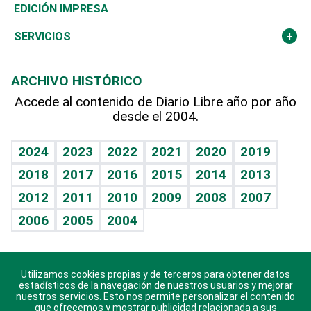
Caribe
Global y variable
Novedades
Olimpismo
Noticiero Poteleche
Martes de tecnología
Deportes
EDICIÓN IMPRESA
Resto del mundo
Economía personal
Podcast Arte Libre
Más deportes
Columnistas
Cambio climático
Opinión
SERVICIOS
Macroeconomía
Mi mascota
Resultados deportivos
Lecturas
Planeta
Efemérides
ARCHIVO HISTÓRICO
Hablando con el pediatra
Línea de hit
Más firmas
Hecho en casa
Cumpleaños
Accede al contenido de Diario Libre año por año
desde el 2004.
Diario de nutrición
BRV
Mundo gamer
RSS
Vida y familia
TBT Deportivo
Guía del dinero
Horóscopos
2024
2023
2022
2021
2020
2019
Eñe
2018
2017
2016
2015
2014
2013
Crucigramas
2012
2011
2010
2009
2008
2007
Celebrando la vida
2006
2005
2004
Sin complejos
En pocas palabras
Utilizamos cookies propias y de terceros para obtener datos
Descarga nuestras aplicaciones para Android, iOS y
Escuchando al corazón
estadísticos de la navegación de nuestros usuarios y mejorar
sistema Huawei.
nuestros servicios. Esto nos permite personalizar el contenido
que ofrecemos y mostrar publicidad relacionada a sus