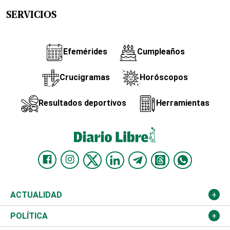
SERVICIOS
Efemérides
Cumpleaños
Crucigramas
Horóscopos
Resultados deportivos
Herramientas
ACTUALIDAD
Nacional
POLÍTICA