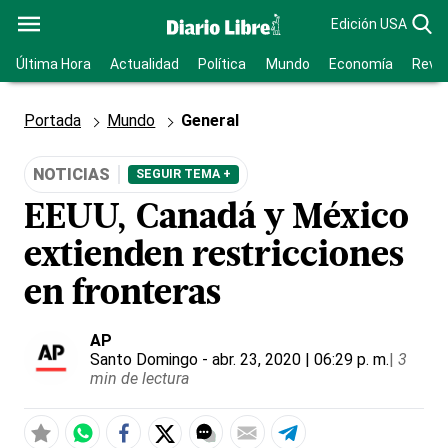
Edición USA
Última Hora
Actualidad
Política
Mundo
Economía
Revis
Portada
Mundo
General
NOTICIAS
SEGUIR TEMA +
EEUU, Canadá y México
extienden restricciones
en fronteras
AP
Santo Domingo
- abr. 23, 2020 | 06:29 p. m.
|
3
min de lectura