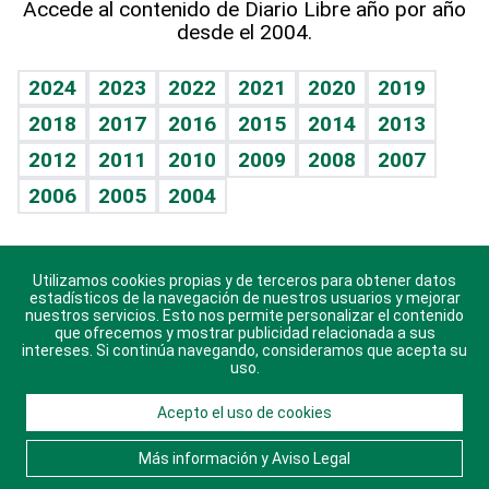
Accede al contenido de Diario Libre año por año
desde el 2004.
Diario de nutrición
BRV
Mundo gamer
RSS
Vida y familia
TBT Deportivo
Guía del dinero
Horóscopos
2024
2023
2022
2021
2020
2019
Eñe
2018
2017
2016
2015
2014
2013
Crucigramas
2012
2011
2010
2009
2008
2007
Celebrando la vida
2006
2005
2004
Sin complejos
En pocas palabras
Utilizamos cookies propias y de terceros para obtener datos
Descarga nuestras aplicaciones para Android, iOS y
Escuchando al corazón
estadísticos de la navegación de nuestros usuarios y mejorar
sistema Huawei.
nuestros servicios. Esto nos permite personalizar el contenido
que ofrecemos y mostrar publicidad relacionada a sus
Economía Personal
intereses. Si continúa navegando, consideramos que acepta su
uso.
Consulta Libre
Acepto el uso de cookies
© 2021 Diario Libre, todos los derechos reservados.
Consulta el
Aviso Legal
. Ponte en
Contacto
con
Más información y Aviso Legal
nosotros y conoce más sobre Diario Libre