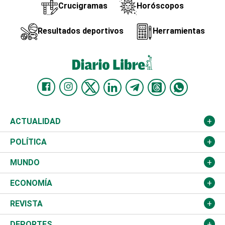
Crucigramas
Horóscopos
Resultados deportivos
Herramientas
ACTUALIDAD
Nacional
POLÍTICA
Ciudad
Partidos
MUNDO
Educación
JCE
Estados Unidos
ECONOMÍA
Salud
TSE
América Latina
Finanzas
REVISTA
Justicia
Congreso Nacional
Haití
Turismo
Música
DEPORTES