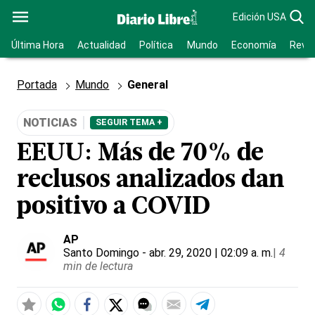
Edición USA
Última Hora
Actualidad
Política
Mundo
Economía
Revis
Portada
Mundo
General
NOTICIAS
SEGUIR TEMA +
EEUU: Más de 70% de
reclusos analizados dan
positivo a COVID
AP
Santo Domingo
- abr. 29, 2020 | 02:09 a. m.
|
4
min de lectura