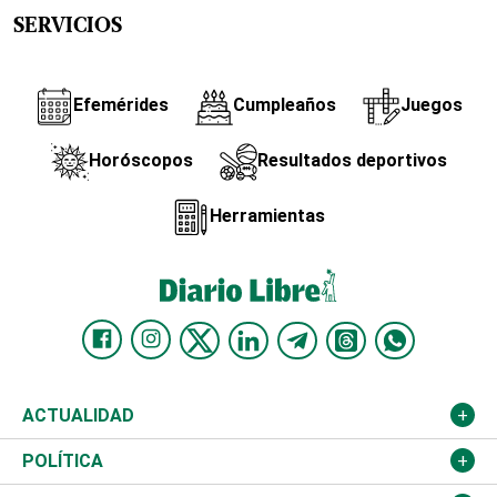
SERVICIOS
Efemérides
Cumpleaños
Juegos
Horóscopos
Resultados deportivos
Herramientas
ACTUALIDAD
Nacional
POLÍTICA