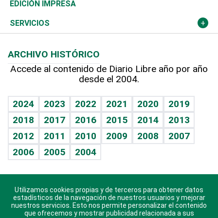
Caribe
Global y variable
Novedades
Olimpismo
Noticiero Poteleche
Martes de tecnología
Deportes
EDICIÓN IMPRESA
Resto del mundo
Economía personal
Podcast Arte Libre
Más deportes
Columnistas
Cambio climático
Opinión
SERVICIOS
Macroeconomía
Mi mascota
Resultados deportivos
Lecturas
Planeta
Efemérides
ARCHIVO HISTÓRICO
Hablando con el pediatra
Línea de hit
Más firmas
Hecho en casa
Cumpleaños
Accede al contenido de Diario Libre año por año
desde el 2004.
Diario de nutrición
BRV
Mundo gamer
RSS
Vida y familia
TBT Deportivo
Guía del dinero
Horóscopos
2024
2023
2022
2021
2020
2019
Eñe
2018
2017
2016
2015
2014
2013
Juegos
2012
2011
2010
2009
2008
2007
Celebrando la vida
2006
2005
2004
Sin complejos
En pocas palabras
Utilizamos cookies propias y de terceros para obtener datos
Descarga nuestras aplicaciones para Android, iOS y
Escuchando al corazón
estadísticos de la navegación de nuestros usuarios y mejorar
sistema Huawei.
nuestros servicios. Esto nos permite personalizar el contenido
que ofrecemos y mostrar publicidad relacionada a sus
Economía Personal