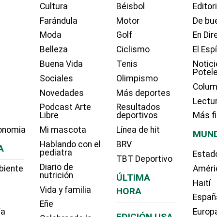
Cultura
Béisbol
Editor
Farándula
Motor
De bue
Moda
Golf
En Dir
Belleza
Ciclismo
El Esp
Buena Vida
Tenis
Notici
Potel
Sociales
Olimpismo
Colum
Novedades
Más deportes
Lectu
Podcast Arte
Resultados
Libre
deportivos
Más f
onomia
Mi mascota
Línea de hit
MUN
Hablando con el
BRV
A
pediatra
Estad
TBT Deportivo
Diario de
biente
Améri
nutrición
ÚLTIMA
Haití
Vida y familia
HORA
Españ
Eñe
ía
Europ
EDICIÓN USA