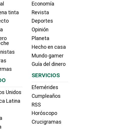
ial
Economía
na tinta
Revista
ecto
Deportes
ía
Opinión
ero
Planeta
eche
Hecho en casa
nistas
Mundo gamer
ras
Guía del dinero
irmas
SERVICIOS
DO
Efemérides
os Unidos
Cumpleaños
ca Latina
RSS
Horóscopo
a
Crucigramas
a