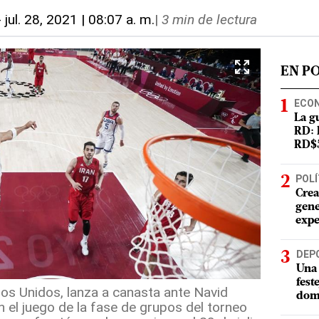
-
jul. 28, 2021 | 08:07 a. m.
|
3 min de lectura
EN P
ECO
La g
RD: 
RD$5
POLÍ
Crea
gene
expe
DEP
Una 
fest
os Unidos, lanza a canasta ante Navid
dom
en el juego de la fase de grupos del torneo