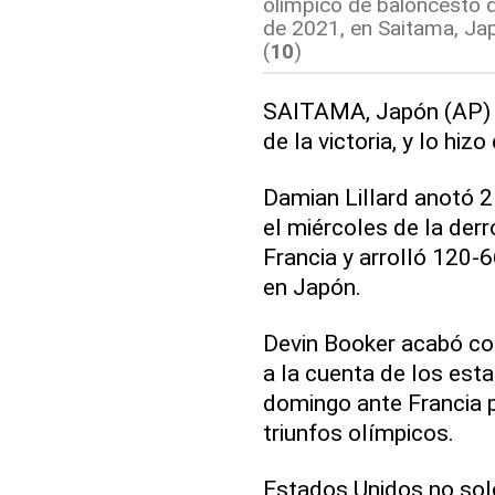
olímpico de baloncesto q
de 2021, en Saitama, Jap
(
10
)
SAITAMA, Japón (AP) —
de la victoria, y lo hizo
Damian Lillard anotó 
el miércoles de la der
Francia y arrolló 120-6
en Japón.
Devin Booker acabó co
a la cuenta de los est
domingo ante Francia p
triunfos olímpicos.
Estados Unidos no solo