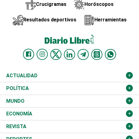
Crucigramas
Horóscopos
Resultados deportivos
Herramientas
ACTUALIDAD
Nacional
POLÍTICA
Ciudad
Partidos
MUNDO
Educación
JCE
Estados Unidos
ECONOMÍA
Salud
TSE
América Latina
Finanzas
REVISTA
Justicia
Congreso Nacional
Haití
Turismo