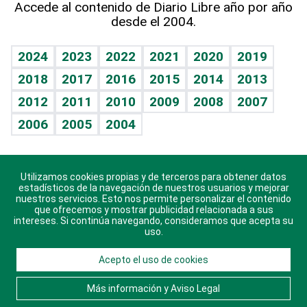
Accede al contenido de Diario Libre año por año
desde el 2004.
Diario de nutrición
BRV
Mundo gamer
RSS
Vida y familia
TBT Deportivo
Guía del dinero
Horóscopos
2024
2023
2022
2021
2020
2019
Eñe
2018
2017
2016
2015
2014
2013
Crucigramas
2012
2011
2010
2009
2008
2007
Celebrando la vida
2006
2005
2004
Sin complejos
En pocas palabras
Utilizamos cookies propias y de terceros para obtener datos
Descarga nuestras aplicaciones para Android, iOS y
Escuchando al corazón
estadísticos de la navegación de nuestros usuarios y mejorar
sistema Huawei.
nuestros servicios. Esto nos permite personalizar el contenido
que ofrecemos y mostrar publicidad relacionada a sus
Economía Personal
intereses. Si continúa navegando, consideramos que acepta su
uso.
Consulta Libre
Acepto el uso de cookies
© 2021 Diario Libre, todos los derechos reservados.
Consulta el
Aviso Legal
. Ponte en
Contacto
con
Más información y Aviso Legal
nosotros y conoce más sobre Diario Libre