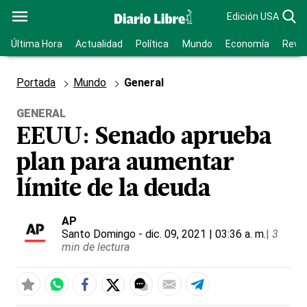
Edición USA
Última Hora
Actualidad
Política
Mundo
Economía
Revis
Portada
Mundo
General
GENERAL
EEUU: Senado aprueba
plan para aumentar
límite de la deuda
AP
Santo Domingo
- dic. 09, 2021 | 03:36 a. m.
|
3
min de lectura