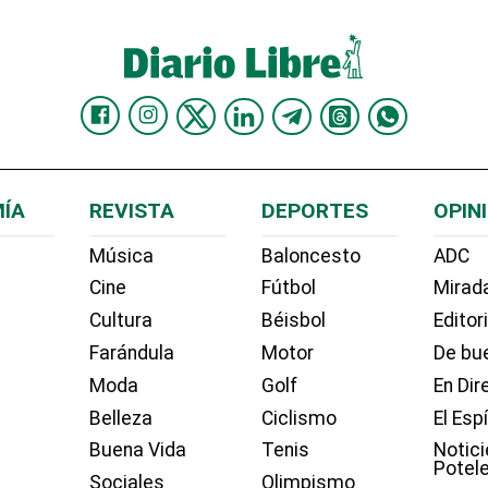
ÍA
REVISTA
DEPORTES
OPIN
Música
Baloncesto
ADC
Cine
Fútbol
Mirada
Cultura
Béisbol
Editor
Farándula
Motor
De bue
Moda
Golf
En Dir
Belleza
Ciclismo
El Esp
Buena Vida
Tenis
Notici
Potel
Sociales
Olimpismo