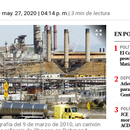
-
may. 27, 2020 | 04:14 p. m.
|
3 min de lectura
EN P
POLÍ
El C
prov
Matí
DEP
Atle
para
Cent
POLÍ
JCE 
mord
rafía del 9 de marzo de 2010, un camión
ACD 