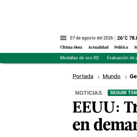
26
°C
78.
07 de agosto del 2026
Última Hora
Actualidad
Política
M
Medallas de oro RD
Evaluación de 
Portada
Mundo
Ge
NOTICIAS
SEGUIR TEM
EEUU: Tri
en deman