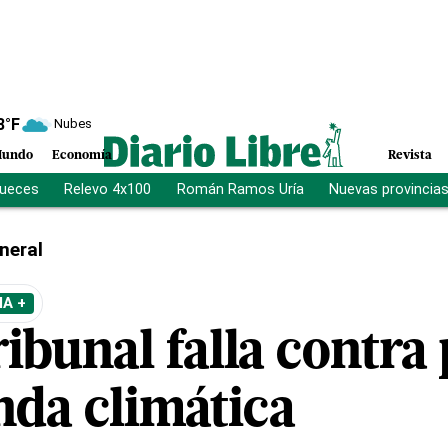
8
°F
Nubes
undo
Economía
Revista
jueces
Relevo 4x100
Román Ramos Uría
Nuevas provincia
neral
A +
bunal falla contra 
da climática