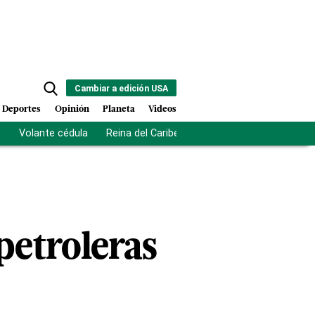
Cambiar a edición USA
Deportes
Opinión
Planeta
Videos
s
Volante cédula
Reina del Caribe
Clausura Juegos Centro
petroleras