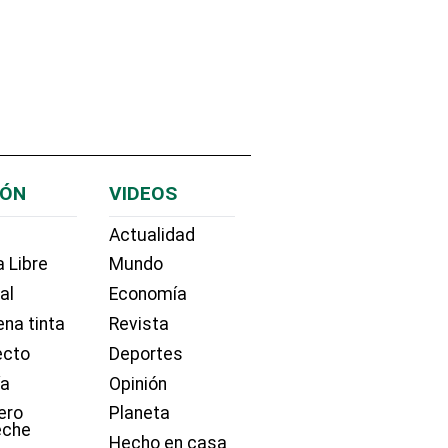
IÓN
VIDEOS
Actualidad
 Libre
Mundo
ial
Economía
na tinta
Revista
ecto
Deportes
ía
Opinión
ero
Planeta
eche
Hecho en casa