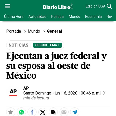
Edición USA
Última Hora
Actualidad
Política
Mundo
Economía
Revis
Portada
Mundo
General
NOTICIAS
SEGUIR TEMA +
Ejecutan a juez federal y
su esposa al oeste de
México
AP
Santo Domingo
- jun. 16, 2020 | 08:46 p. m.
|
3
min de lectura