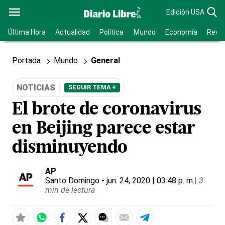
Edición USA
Última Hora
Actualidad
Política
Mundo
Economía
Revis
Portada
Mundo
General
NOTICIAS
SEGUIR TEMA +
El brote de coronavirus
en Beijing parece estar
disminuyendo
AP
Santo Domingo
- jun. 24, 2020 | 03:48 p. m.
|
3
min de lectura