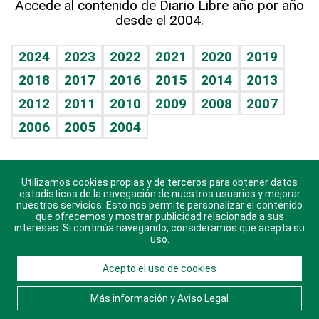
Accede al contenido de Diario Libre año por año
desde el 2004.
Diario de nutrición
BRV
Mundo gamer
RSS
Vida y familia
TBT Deportivo
Guía del dinero
Horóscopos
2024
2023
2022
2021
2020
2019
Eñe
2018
2017
2016
2015
2014
2013
Crucigramas
2012
2011
2010
2009
2008
2007
Celebrando la vida
2006
2005
2004
Sin complejos
En pocas palabras
Utilizamos cookies propias y de terceros para obtener datos
Descarga nuestras aplicaciones para Android, iOS y
Escuchando al corazón
estadísticos de la navegación de nuestros usuarios y mejorar
sistema Huawei.
nuestros servicios. Esto nos permite personalizar el contenido
que ofrecemos y mostrar publicidad relacionada a sus
Economía Personal
intereses. Si continúa navegando, consideramos que acepta su
uso.
Consulta Libre
Acepto el uso de cookies
© 2021 Diario Libre, todos los derechos reservados.
Consulta el
Aviso Legal
. Ponte en
Contacto
con
Más información y Aviso Legal
nosotros y conoce más sobre Diario Libre