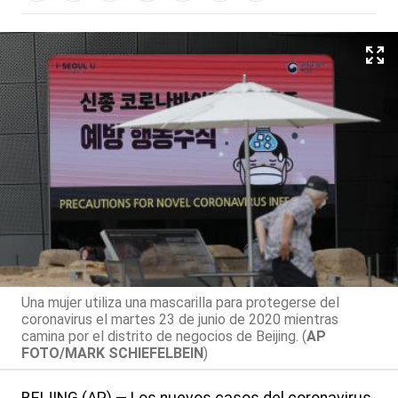
Una mujer utiliza una mascarilla para protegerse del
coronavirus el martes 23 de junio de 2020 mientras
camina por el distrito de negocios de Beijing. (
AP
FOTO/MARK SCHIEFELBEIN
)