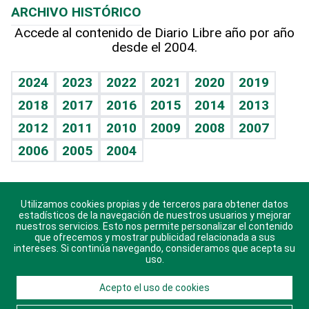
ARCHIVO HISTÓRICO
Hablando con el pediatra
Línea de hit
Lecturas
Hecho en casa
Cumpleaños
Accede al contenido de Diario Libre año por año
desde el 2004.
Diario de nutrición
BRV
Más firmas
Mundo gamer
RSS
Vida y familia
TBT Deportivo
Guía del dinero
Horóscopos
2024
2023
2022
2021
2020
2019
Eñe
2018
2017
2016
2015
2014
2013
Juegos
2012
2011
2010
2009
2008
2007
Celebrando la vida
2006
2005
2004
Sin complejos
En pocas palabras
Utilizamos cookies propias y de terceros para obtener datos
Descarga nuestras aplicaciones para Android, iOS y
Escuchando al corazón
estadísticos de la navegación de nuestros usuarios y mejorar
sistema Huawei.
nuestros servicios. Esto nos permite personalizar el contenido
que ofrecemos y mostrar publicidad relacionada a sus
Economía Personal
intereses. Si continúa navegando, consideramos que acepta su
uso.
Consulta Libre
Acepto el uso de cookies
© 2021 Diario Libre, todos los derechos reservados.