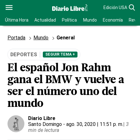
Edición USA
Última Hora
Actualidad
Política
Mundo
Economía
Revis
Portada
Mundo
General
DEPORTES
SEGUIR TEMA +
El español Jon Rahm
gana el BMW y vuelve a
ser el número uno del
mundo
Diario Libre
Santo Domingo
- ago. 30, 2020 | 11:51 p. m.
|
3
min de lectura