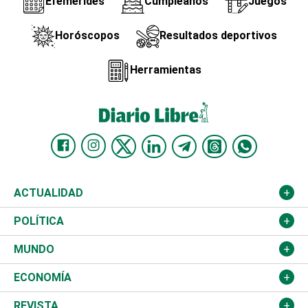
Efemérides
Cumpleaños
Juegos
Horóscopos
Resultados deportivos
Herramientas
ACTUALIDAD
Nacional
POLÍTICA
Ciudad
Partidos
MUNDO
Educación
JCE
Estados Unidos
ECONOMÍA
Salud
TSE
América Latina
Finanzas
REVISTA