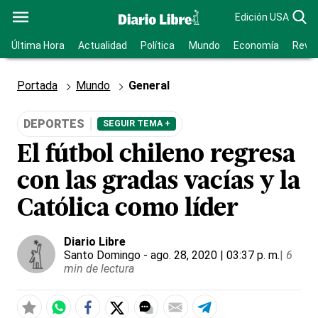
Edición USA
Última Hora
Actualidad
Política
Mundo
Economía
Revis
Portada
Mundo
General
DEPORTES
SEGUIR TEMA +
El fútbol chileno regresa
con las gradas vacías y la
Católica como líder
Diario Libre
Santo Domingo
- ago. 28, 2020 | 03:37 p. m.
|
6
min de lectura