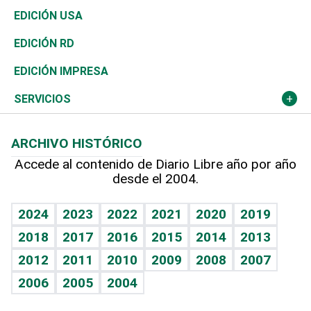
Reportajes
África
Vivienda
Buena Vida
Ciclismo
En Directo
Tecnología
Economía
EDICIÓN USA
Ocenanía
Telecom.
Sociales
Tenis
El Espía
Historia
Revista
EDICIÓN RD
Caribe
Global y variable
Novedades
Olimpismo
Noticiero Poteleche
Martes de tecnología
Deportes
EDICIÓN IMPRESA
Resto del mundo
Economía personal
Podcast Arte Libre
Más deportes
Columnistas
Cambio climático
Opinión
SERVICIOS
Macroeconomía
Mi mascota
Resultados deportivos
Lecturas
Planeta
Efemérides
ARCHIVO HISTÓRICO
Hablando con el pediatra
Línea de hit
Más firmas
Hecho en casa
Cumpleaños
Accede al contenido de Diario Libre año por año
desde el 2004.
Diario de nutrición
BRV
Mundo gamer
RSS
Vida y familia
TBT Deportivo
Guía del dinero
Horóscopos
2024
2023
2022
2021
2020
2019
Eñe
2018
2017
2016
2015
2014
2013
Crucigramas
2012
2011
2010
2009
2008
2007
Celebrando la vida
2006
2005
2004
Sin complejos