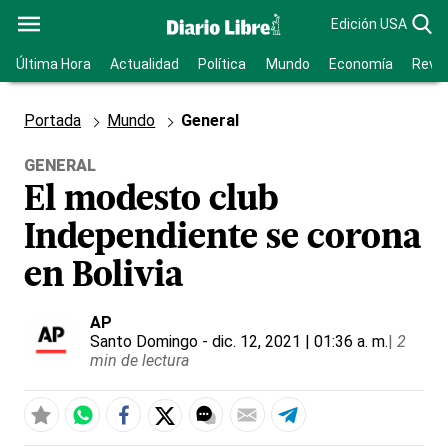
Edición USA
Última Hora
Actualidad
Política
Mundo
Economía
Revis
Portada
Mundo
General
GENERAL
El modesto club
Independiente se corona
en Bolivia
AP
Santo Domingo
- dic. 12, 2021 | 01:36 a. m.
|
2
min de lectura