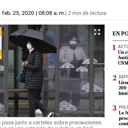
-
feb. 25, 2020 | 08:08 a. m.
|
2 min de lectura
EN P
ACT
Un c
Justi
CN
DEP
Lira
200 
hist
POLÍ
La J
proc
 pasa junto a carteles sobre precauciones
con