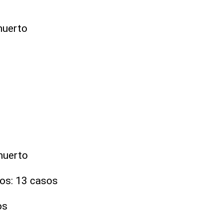
muerto
muerto
os: 13 casos
os