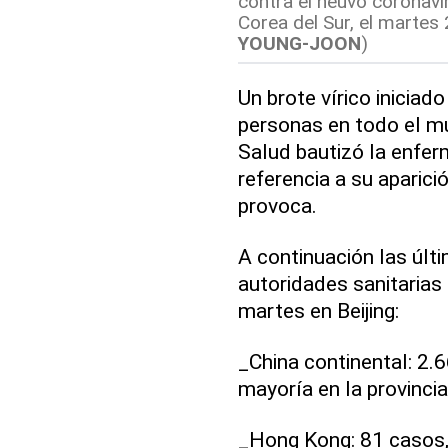
contra el neuvo coronavi
Corea del Sur, el martes
YOUNG-JOON
)
Un brote vírico inicia
personas en todo el m
Salud bautizó la enfe
referencia a su aparici
provoca.
A continuación las últi
autoridades sanitarias 
martes en Beijing:
_China continental: 2.
mayoría en la provinci
_Hong Kong: 81 casos