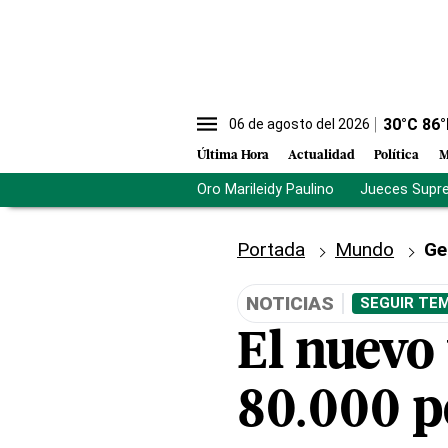
30
°C
86
°
06 de agosto del 2026
Última Hora
Actualidad
Política
M
Oro Marileidy Paulino
Jueces Supr
Portada
Mundo
Ge
NOTICIAS
SEGUIR TEM
El nuevo 
80.000 p