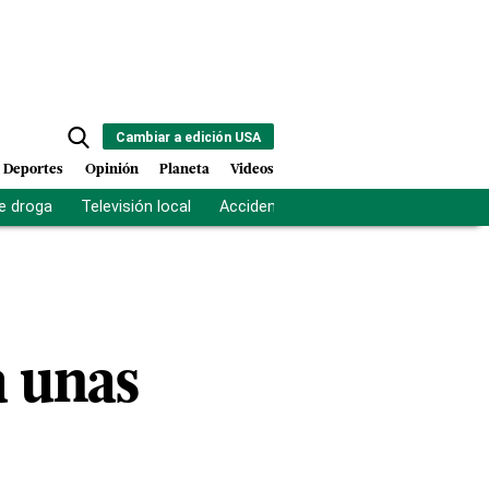
Cambiar a edición USA
Deportes
Opinión
Planeta
Videos
e droga
Televisión local
Accidente Los Ríos
Fuerza antipand
a unas