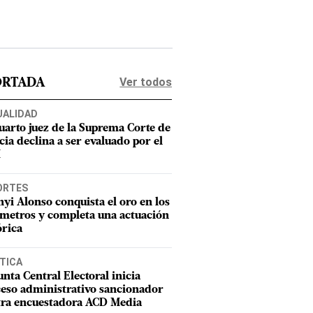
Ver todos
ORTADA
UALIDAD
uarto juez de la Suprema Corte de
cia declina a ser evaluado por el
M
ORTES
nyi Alonso conquista el oro en los
metros y completa una actuación
órica
TICA
unta Central Electoral inicia
eso administrativo sancionador
tra encuestadora ACD Media