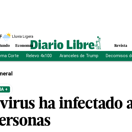
F
Lluvia Ligera
undo
Economía
Revista
ema Corte
Relevo 4x100
Aranceles de Trump
Decomisos d
neral
A +
virus ha infectado 
ersonas