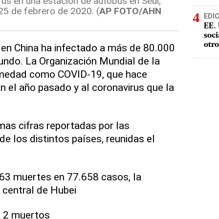
rus en una estación de autobús en Seúl,
 25 de febrero de 2020. (
AP FOTO/AHN
EDI
EE. 
soci
otro
do en China ha infectado a más de 80.000
undo. La Organización Mundial de la
rmedad como COVID-19, que hace
ón el año pasado y al coronavirus que la
mas cifras reportadas por las
de los distintos países, reunidas el
663 muertes en 77.658 casos, la
a central de Hubei
, 2 muertos