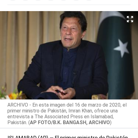
ARCHIVO - En esta imagen del 16 de marzo de 2020, el
primer ministro de Pakistán, Imran Khan, ofrece una
entrevista a The Associated Press en Islamabad,
Pakistán. (
AP FOTO/B.K. BANGASH, ARCHIVO
)