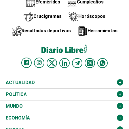
Efemérides
Cumpleaños
Crucigramas
Horóscopos
Resultados deportivos
Herramientas
ACTUALIDAD
Nacional
POLÍTICA
Ciudad
Partidos
MUNDO
Educación
JCE
Estados Unidos
ECONOMÍA
Salud