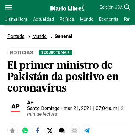
Edición USA
Última Hora
Actualidad
Política
Mundo
Economía
Revis
Portada
Mundo
General
NOTICIAS
SEGUIR TEMA +
El primer ministro de
Pakistán da positivo en
coronavirus
AP
Santo Domingo
- mar. 21, 2021 | 07:04 a. m.
|
2
min de lectura