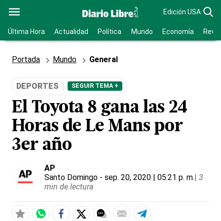
Edición USA
Última Hora
Actualidad
Política
Mundo
Economía
Revis
Portada
Mundo
General
DEPORTES
SEGUIR TEMA +
El Toyota 8 gana las 24
Horas de Le Mans por
3er año
AP
Santo Domingo
- sep. 20, 2020 | 05:21 p. m.
|
3
min de lectura