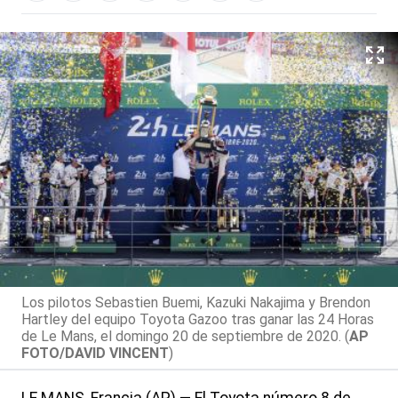
Los pilotos Sebastien Buemi, Kazuki Nakajima y Brendon
Hartley del equipo Toyota Gazoo tras ganar las 24 Horas
de Le Mans, el domingo 20 de septiembre de 2020. (
AP
FOTO/DAVID VINCENT
)