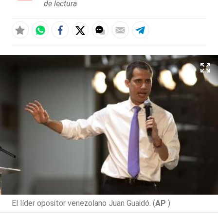
de lectura
El líder opositor venezolano Juan Guaidó. (
AP
)