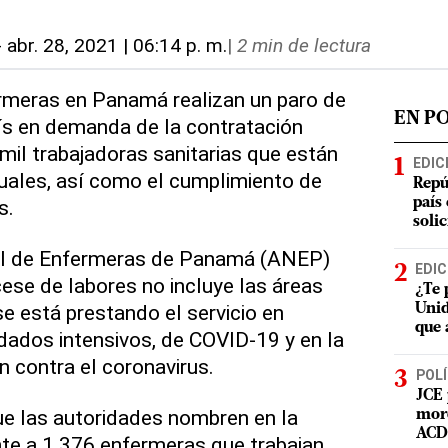
-
abr. 28, 2021 | 06:14 p. m.
|
2 min de lectura
eras en Panamá realizan un paro de
EN P
ís en demanda de la contratación
il trabajadoras sanitarias que están
EDIC
ales, así como el cumplimiento de
Repú
s.
país
soli
al de Enfermeras de Panamá (ANEP)
EDIC
cese de labores no incluye las áreas
¿Te 
 se está prestando el servicio en
Unid
que 
idados intensivos, de COVID-19 y en la
 contra el coronavirus.
POLÍ
JCE 
 las autoridades nombren en la
mord
ACD 
te a 1.376 enfermeras que trabajan