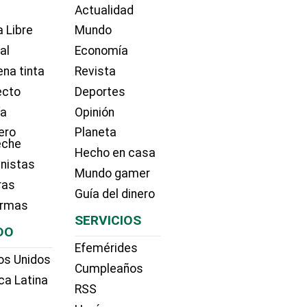
Actualidad
 Libre
Mundo
ial
Economía
na tinta
Revista
ecto
Deportes
ía
Opinión
ero
Planeta
eche
Hecho en casa
nistas
Mundo gamer
ras
Guía del dinero
irmas
SERVICIOS
DO
Efemérides
os Unidos
Cumpleaños
ca Latina
RSS