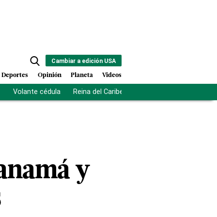
Cambiar a edición USA
Deportes
Opinión
Planeta
Videos
s
Volante cédula
Reina del Caribe
Clausura Juegos Centro
Panamá y
s