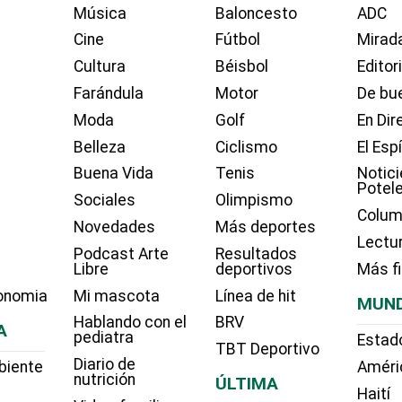
Música
Baloncesto
ADC
Cine
Fútbol
Mirada
Cultura
Béisbol
Editor
Farándula
Motor
De bue
Moda
Golf
En Dir
Belleza
Ciclismo
El Esp
Buena Vida
Tenis
Notici
Potel
Sociales
Olimpismo
Colum
Novedades
Más deportes
Lectu
Podcast Arte
Resultados
Libre
deportivos
Más f
onomia
Mi mascota
Línea de hit
MUN
Hablando con el
BRV
A
pediatra
Estad
TBT Deportivo
Diario de
biente
Améri
nutrición
ÚLTIMA
Haití