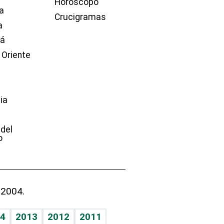
Horóscopo
a
Crucigramas
a
dá
 Oriente
ia
e
 del
o
 2004.
4
2013
2012
2011