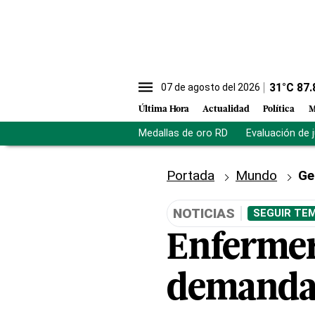
31
°C
87.
07 de agosto del 2026
Última Hora
Actualidad
Política
M
Medallas de oro RD
Evaluación de 
Portada
Mundo
Ge
NOTICIAS
SEGUIR TEM
Enfermer
demandan