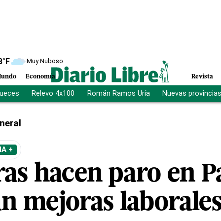
8
°F
Muy Nuboso
undo
Economía
Revista
jueces
Relevo 4x100
Román Ramos Uría
Nuevas provincia
neral
A +
as hacen paro en 
 mejoras laborale